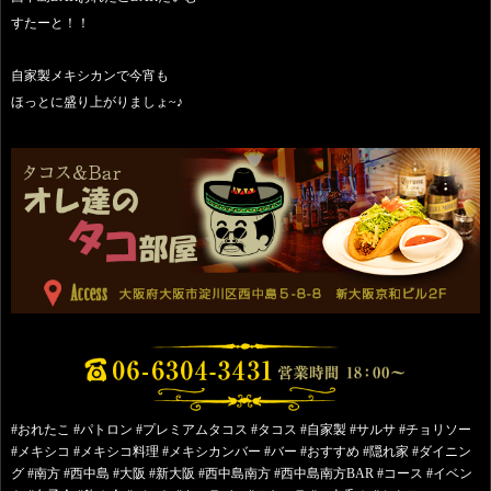
すたーと！！
自家製メキシカンで今宵も
ほっとに盛り上がりましょ~♪
#おれたこ #パトロン #プレミアムタコス #タコス #自家製 #サルサ #チョリソー
#メキシコ #メキシコ料理 #メキシカンバー #バー #おすすめ #隠れ家 #ダイニン
グ #南方 #西中島 #大阪 #新大阪 #西中島南方 #西中島南方BAR #コース #イベン