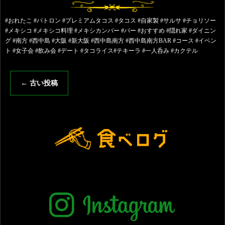
#おれたこ #パトロン #プレミアムタコス #タコス #自家製 #サルサ #チョリソー
#メキシコ #メキシコ料理 #メキシカンバー #バー #おすすめ #隠れ家 #ダイニン
グ #南方 #西中島 #大阪 #新大阪 #西中島南方 #西中島南方BAR #コース #イベン
ト #女子会 #飲み会 #デート #タコライス#テキーラ #一人呑み #カクテル
←
古い投稿