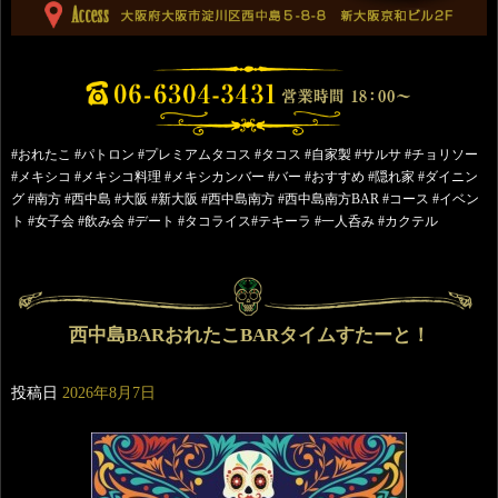
#おれたこ #パトロン #プレミアムタコス #タコス #自家製 #サルサ #チョリソー
#メキシコ #メキシコ料理 #メキシカンバー #バー #おすすめ #隠れ家 #ダイニン
グ #南方 #西中島 #大阪 #新大阪 #西中島南方 #西中島南方BAR #コース #イベン
ト #女子会 #飲み会 #デート #タコライス#テキーラ #一人呑み #カクテル
西中島BARおれたこBARタイムすたーと！
投稿日
2026年8月7日