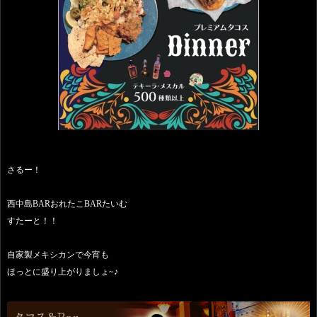
さるー！
西中島BARおれたこBARたいむ
すたーと！！
自家製メキシカンで今宵も
ほっとに盛り上がりましょ~♪