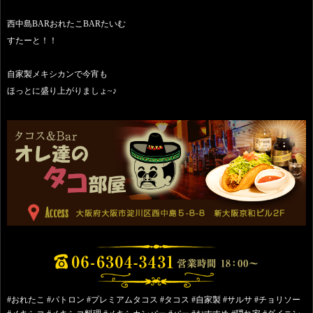
西中島BARおれたこBARたいむ
すたーと！！
自家製メキシカンで今宵も
ほっとに盛り上がりましょ~♪
#おれたこ #パトロン #プレミアムタコス #タコス #自家製 #サルサ #チョリソー