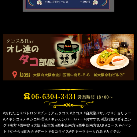
#おれたこ #パトロン #プレミアムタコス #タコス #自家製 #サルサ #チョリソー
#メキシコ #メキシコ料理 #メキシカンバー #バー #おすすめ #隠れ家 #ダイニン
グ #南方 #西中島 #大阪 #新大阪 #西中島南方 #西中島南方BAR #コース #イベン
ト #女子会 #飲み会 #デート #タコライス#テキーラ #一人呑み #カクテル