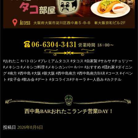
#おれたこ #パトロン #プレミアムタコス #タコス #自家製 #サルサ #チョリソー
#メキシコ #メキシコ料理 #メキシカンバー #バー #おすすめ #隠れ家 #ダイニン
グ #南方 #西中島 #大阪 #新大阪 #西中島南方 #西中島南方BAR #コース #イベン
ト #女子会 #飲み会 #デート #タコライス#テキーラ #一人呑み #カクテル
西中島BARおれたこランチ営業DAY！
投稿日
2026年8月6日