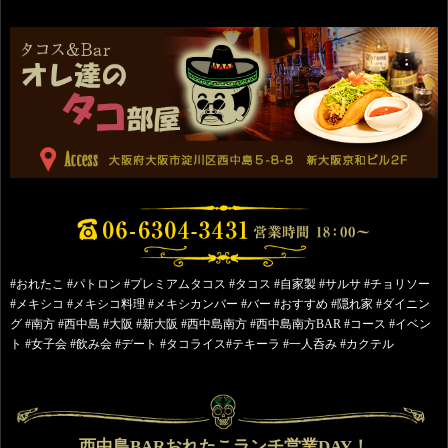
#おれたこ #パトロン #プレミアムタコス #タコス #自家製 #サルサ #チョリソー
#メキシコ #メキシコ料理 #メキシカンバー #バー #おすすめ #隠れ家 #ダイニン
グ #南方 #西中島 #大阪 #新大阪 #西中島南方 #西中島南方BAR #コース #イベン
ト #女子会 #飲み会 #デート #タコライス#テキーラ #一人呑み #カクテル
西中島BARおれたこランチ営業DAY！