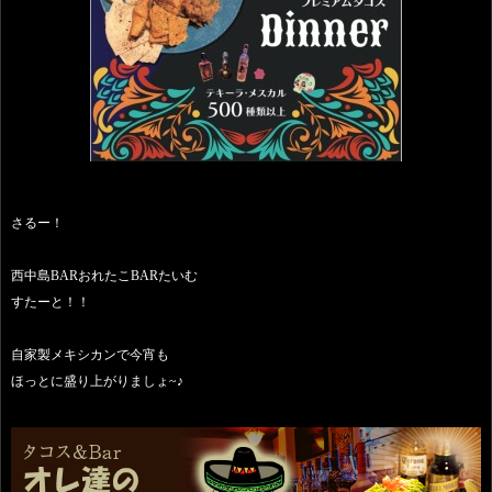
さるー！
西中島BARおれたこBARたいむ
すたーと！！
自家製メキシカンで今宵も
ほっとに盛り上がりましょ~♪