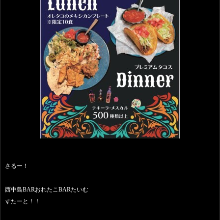
さるー！
西中島BARおれたこBARたいむ
すたーと！！