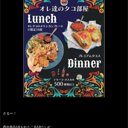
さるー！
西中島BARおれたこBARたいむ