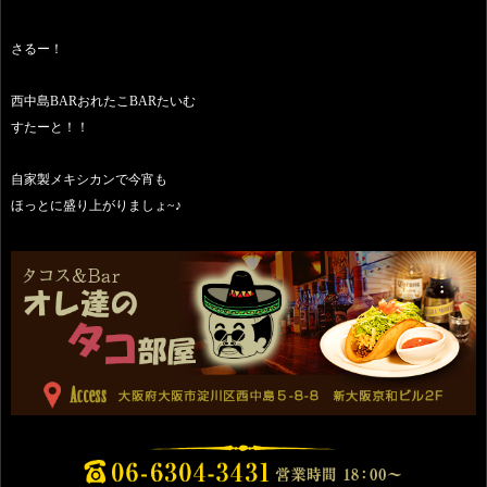
さるー！
西中島BARおれたこBARたいむ
すたーと！！
自家製メキシカンで今宵も
ほっとに盛り上がりましょ~♪