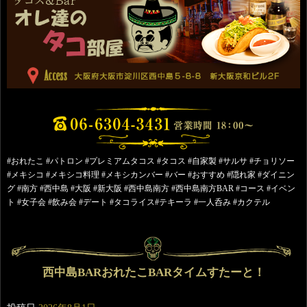
#おれたこ #パトロン #プレミアムタコス #タコス #自家製 #サルサ #チョリソー
#メキシコ #メキシコ料理 #メキシカンバー #バー #おすすめ #隠れ家 #ダイニン
グ #南方 #西中島 #大阪 #新大阪 #西中島南方 #西中島南方BAR #コース #イベン
ト #女子会 #飲み会 #デート #タコライス#テキーラ #一人呑み #カクテル
西中島BARおれたこBARタイムすたーと！