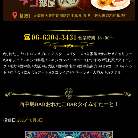
#おれたこ #パトロン #プレミアムタコス #タコス #自家製 #サルサ #チョリソー
#メキシコ #メキシコ料理 #メキシカンバー #バー #おすすめ #隠れ家 #ダイニン
グ #南方 #西中島 #大阪 #新大阪 #西中島南方 #西中島南方BAR #コース #イベン
ト #女子会 #飲み会 #デート #タコライス#テキーラ #一人呑み #カクテル
西中島BARおれたこBARタイムすたーと！
投稿日
2026年8月3日