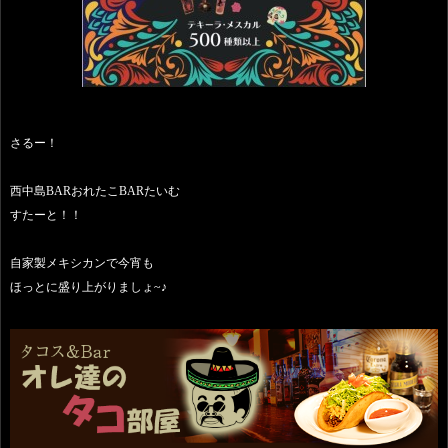
さるー！
西中島BARおれたこBARたいむ
すたーと！！
自家製メキシカンで今宵も
ほっとに盛り上がりましょ~♪