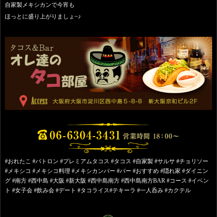
自家製メキシカンで今宵も
ほっとに盛り上がりましょ~♪
#おれたこ #パトロン #プレミアムタコス #タコス #自家製 #サルサ #チョリソー
#メキシコ #メキシコ料理 #メキシカンバー #バー #おすすめ #隠れ家 #ダイニン
グ #南方 #西中島 #大阪 #新大阪 #西中島南方 #西中島南方BAR #コース #イベン
ト #女子会 #飲み会 #デート #タコライス#テキーラ #一人呑み #カクテル