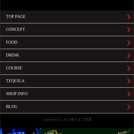
TOP PAGE
CONCEPT
FOOD
DRINK
COURSE
TEQUILA
SHOP INFO
BLOG
Copyright (C) オレ達のタコ部屋