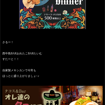
さるー！
西中島BARおれたこBARたいむ
すたーと！！
自家製メキシカンで今宵も
ほっとに盛り上がりましょ~♪