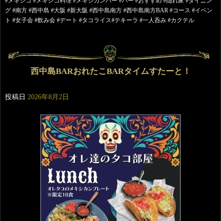
#メキシコ #メキシコ料理 #メキシカンバー #バー #おすすめ #隠れ家 #ダイニン
グ #南方 #西中島 #大阪 #新大阪 #西中島南方 #西中島南方BAR #コース #イベン
ト #女子会 #飲み会 #デート #タコライス#テキーラ #一人呑み #カクテル
西中島BARおれたこBARタイムすたーと！
投稿日
2026年8月2日