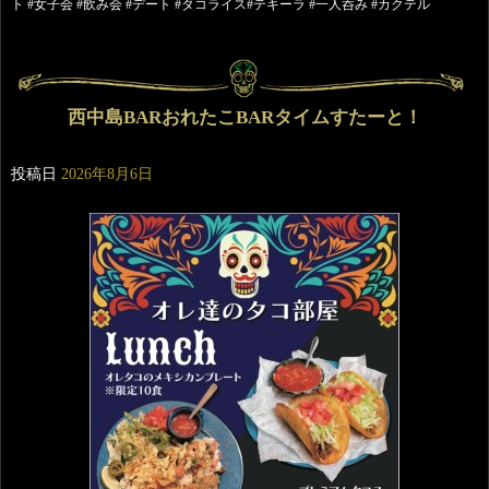
ト #女子会 #飲み会 #デート #タコライス#テキーラ #一人呑み #カクテル
西中島BARおれたこBARタイムすたーと！
投稿日
2026年8月6日