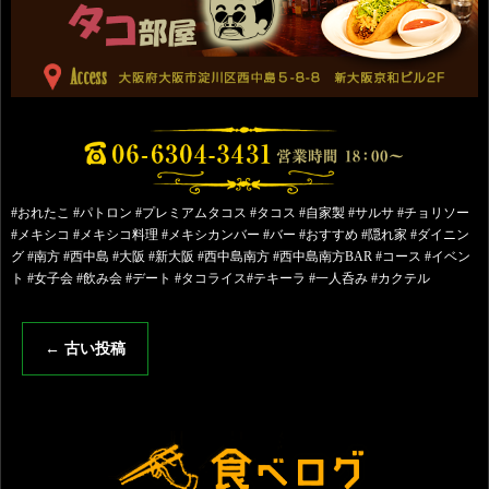
#おれたこ #パトロン #プレミアムタコス #タコス #自家製 #サルサ #チョリソー
#メキシコ #メキシコ料理 #メキシカンバー #バー #おすすめ #隠れ家 #ダイニン
グ #南方 #西中島 #大阪 #新大阪 #西中島南方 #西中島南方BAR #コース #イベン
ト #女子会 #飲み会 #デート #タコライス#テキーラ #一人呑み #カクテル
←
古い投稿