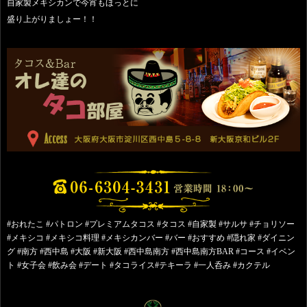
自家製メキシカンで今宵もほっとに
盛り上がりましょー！！
#おれたこ #パトロン #プレミアムタコス #タコス #自家製 #サルサ #チョリソー
#メキシコ #メキシコ料理 #メキシカンバー #バー #おすすめ #隠れ家 #ダイニン
グ #南方 #西中島 #大阪 #新大阪 #西中島南方 #西中島南方BAR #コース #イベン
ト #女子会 #飲み会 #デート #タコライス#テキーラ #一人呑み #カクテル