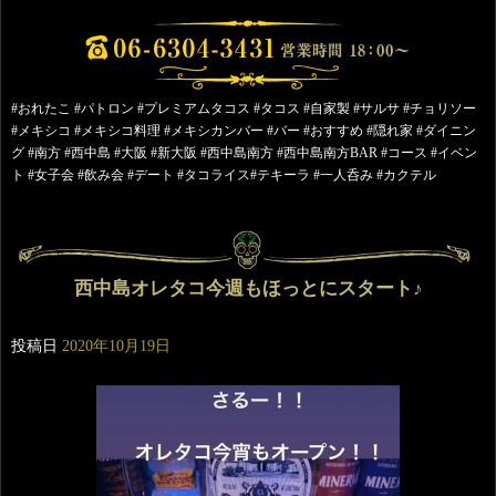
#おれたこ #パトロン #プレミアムタコス #タコス #自家製 #サルサ #チョリソー
#メキシコ #メキシコ料理 #メキシカンバー #バー #おすすめ #隠れ家 #ダイニン
グ #南方 #西中島 #大阪 #新大阪 #西中島南方 #西中島南方BAR #コース #イベン
ト #女子会 #飲み会 #デート #タコライス#テキーラ #一人呑み #カクテル
西中島オレタコ今週もほっとにスタート♪
投稿日
2020年10月19日