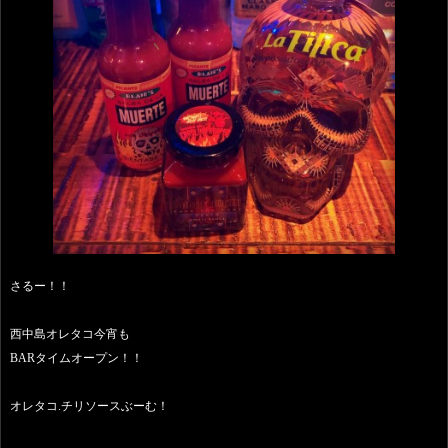
さるー！！
西中島オレタコ今宵も
BARタイムオープン！！
オレタコ.チリソースぶーむ！