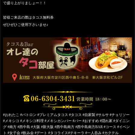
で盛り上がりましょー！！
皆様ご来店の際はタコス無料券
ぜひぜひご使用下さいませ♪
#おれたこ #パトロン #プレミアムタコス #タコス #自家製 #サルサ #チョリソー
#メキシコ #メキシコ料理 #メキシカンバー #バー #おすすめ #隠れ家 #ダイニン
グ #南方 #西中島 #大阪 #新大阪 #西中島南方 #西中島南方BAR #コース #イベン
ト #女子会 #飲み会 #デート #タコライス#テキーラ #一人呑み #カクテル