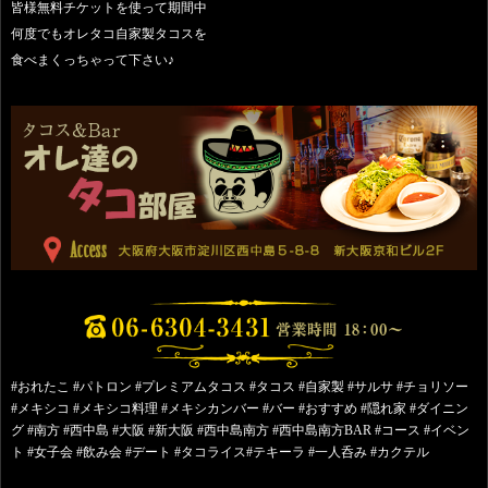
皆様無料チケットを使って期間中
何度でもオレタコ自家製タコスを
食べまくっちゃって下さい♪
#おれたこ #パトロン #プレミアムタコス #タコス #自家製 #サルサ #チョリソー
#メキシコ #メキシコ料理 #メキシカンバー #バー #おすすめ #隠れ家 #ダイニン
グ #南方 #西中島 #大阪 #新大阪 #西中島南方 #西中島南方BAR #コース #イベン
ト #女子会 #飲み会 #デート #タコライス#テキーラ #一人呑み #カクテル