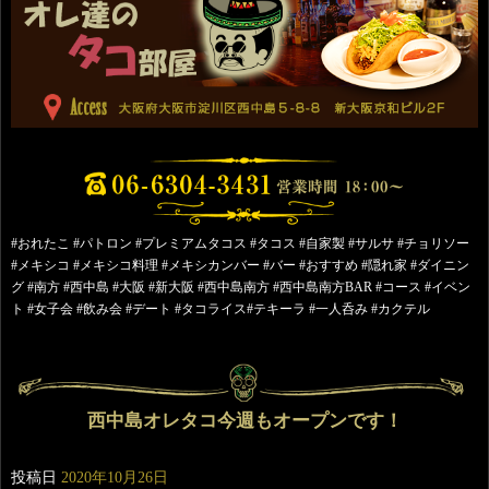
#おれたこ #パトロン #プレミアムタコス #タコス #自家製 #サルサ #チョリソー
#メキシコ #メキシコ料理 #メキシカンバー #バー #おすすめ #隠れ家 #ダイニン
グ #南方 #西中島 #大阪 #新大阪 #西中島南方 #西中島南方BAR #コース #イベン
ト #女子会 #飲み会 #デート #タコライス#テキーラ #一人呑み #カクテル
西中島オレタコ今週もオープンです！
投稿日
2020年10月26日