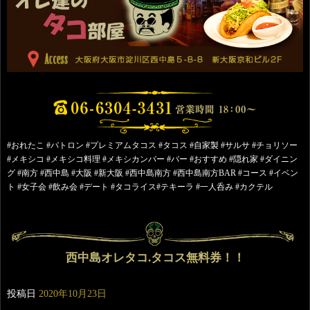
#おれたこ #パトロン #プレミアムタコス #タコス #自家製 #サルサ #チョリソー
#メキシコ #メキシコ料理 #メキシカンバー #バー #おすすめ #隠れ家 #ダイニン
グ #南方 #西中島 #大阪 #新大阪 #西中島南方 #西中島南方BAR #コース #イベン
ト #女子会 #飲み会 #デート #タコライス#テキーラ #一人呑み #カクテル
西中島オレタコ.タコス無料券！！
投稿日
2020年10月23日