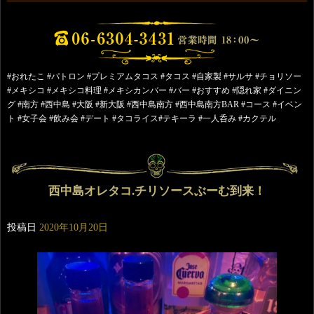
#おれたこ #パトロン #プレミアムタコス #タコス #自家製 #サルサ #チョリソー
#メキシコ #メキシコ料理 #メキシカンバー #バー #おすすめ #隠れ家 #ダイニン
グ #南方 #西中島 #大阪 #新大阪 #西中島南方 #西中島南方BAR #コース #イベン
ト #女子会 #飲み会 #デート #タコライス#テキーラ #一人呑み #カクテル
西中島オレタコ.チリソースぶーむ到来！
投稿日
2020年10月20日