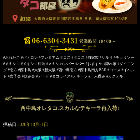
#おれたこ #パトロン #プレミアムタコス #タコス #自家製 #サルサ #チョリソー
#メキシコ #メキシコ料理 #メキシカンバー #バー #おすすめ #隠れ家 #ダイニン
グ #南方 #西中島 #大阪 #新大阪 #西中島南方 #西中島南方BAR #コース #イベン
ト #女子会 #飲み会 #デート #タコライス#テキーラ #一人呑み #カクテル
西中島オレタコ.スカルなテキーラ再入荷♪
投稿日
2020年10月21日