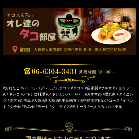
#おれたこ #パトロン #プレミアムタコス #タコス #自家製 #サルサ #チョリソー
#メキシコ #メキシコ料理 #メキシカンバー #バー #おすすめ #隠れ家 #ダイニン
グ #南方 #西中島 #大阪 #新大阪 #西中島南方 #西中島南方BAR #コース #イベン
ト #女子会 #飲み会 #デート #タコライス#テキーラ #一人呑み #カクテル
西中島ほっとなカクテルございます♪