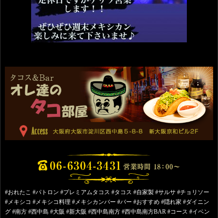
#おれたこ #パトロン #プレミアムタコス #タコス #自家製 #サルサ #チョリソー
#メキシコ #メキシコ料理 #メキシカンバー #バー #おすすめ #隠れ家 #ダイニン
グ #南方 #西中島 #大阪 #新大阪 #西中島南方 #西中島南方BAR #コース #イベン