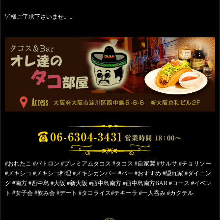
皆様ご了承下さいませ。。
#おれたこ #パトロン #プレミアムタコス #タコス #自家製 #サルサ #チョリソー
#メキシコ #メキシコ料理 #メキシカンバー #バー #おすすめ #隠れ家 #ダイニン
グ #南方 #西中島 #大阪 #新大阪 #西中島南方 #西中島南方BAR #コース #イベン
ト #女子会 #飲み会 #デート #タコライス#テキーラ #一人呑み #カクテル