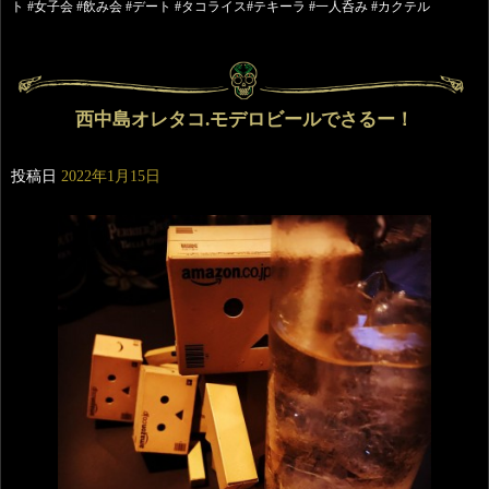
ト #女子会 #飲み会 #デート #タコライス#テキーラ #一人呑み #カクテル
西中島オレタコ.モデロビールでさるー！
投稿日
2022年1月15日