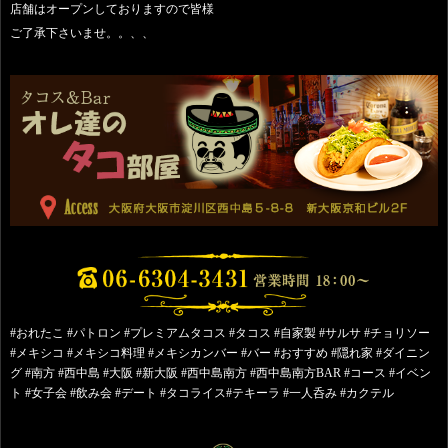
店舗はオープンしておりますので皆様
ご了承下さいませ。。、、
#おれたこ #パトロン #プレミアムタコス #タコス #自家製 #サルサ #チョリソー
#メキシコ #メキシコ料理 #メキシカンバー #バー #おすすめ #隠れ家 #ダイニン
グ #南方 #西中島 #大阪 #新大阪 #西中島南方 #西中島南方BAR #コース #イベン
ト #女子会 #飲み会 #デート #タコライス#テキーラ #一人呑み #カクテル