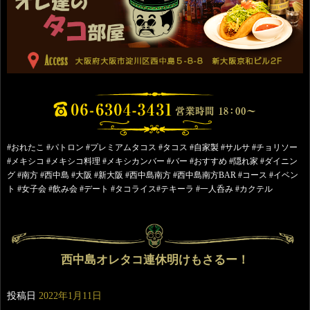
#おれたこ #パトロン #プレミアムタコス #タコス #自家製 #サルサ #チョリソー
#メキシコ #メキシコ料理 #メキシカンバー #バー #おすすめ #隠れ家 #ダイニン
グ #南方 #西中島 #大阪 #新大阪 #西中島南方 #西中島南方BAR #コース #イベン
ト #女子会 #飲み会 #デート #タコライス#テキーラ #一人呑み #カクテル
西中島オレタコ連休明けもさるー！
投稿日
2022年1月11日