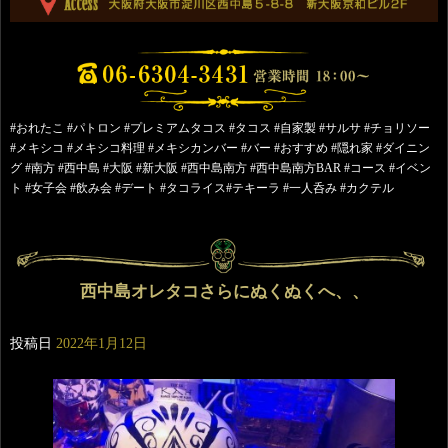
#おれたこ #パトロン #プレミアムタコス #タコス #自家製 #サルサ #チョリソー
#メキシコ #メキシコ料理 #メキシカンバー #バー #おすすめ #隠れ家 #ダイニン
グ #南方 #西中島 #大阪 #新大阪 #西中島南方 #西中島南方BAR #コース #イベン
ト #女子会 #飲み会 #デート #タコライス#テキーラ #一人呑み #カクテル
西中島オレタコさらにぬくぬくへ、、
投稿日
2022年1月12日