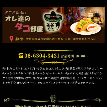
#おれたこ #パトロン #プレミアムタコス #タコス #自家製 #サルサ #チョリソー
#メキシコ #メキシコ料理 #メキシカンバー #バー #おすすめ #隠れ家 #ダイニン
グ #南方 #西中島 #大阪 #新大阪 #西中島南方 #西中島南方BAR #コース #イベン
ト #女子会 #飲み会 #デート #タコライス#テキーラ #一人呑み #カクテル