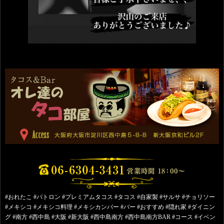
#おれたこ #パトロン #プレミアムタコス #タコス #自家製 #サルサ #チョリソー
#メキシコ #メキシコ料理 #メキシカンバー #バー #おすすめ #隠れ家 #ダイニン
グ #南方 #西中島 #大阪 #新大阪 #西中島南方 #西中島南方BAR #コース #イベン