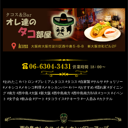
#おれたこ #パトロン #プレミアムタコス #タコス #自家製 #サルサ #チョリソー
#メキシコ #メキシコ料理 #メキシカンバー #バー #おすすめ #隠れ家 #ダイニン
グ #南方 #西中島 #大阪 #新大阪 #西中島南方 #西中島南方BAR #コース #イベン
ト #女子会 #飲み会 #デート #タコライス#テキーラ #一人呑み #カクテル