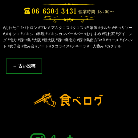
#おれたこ #パトロン #プレミアムタコス #タコス #自家製 #サルサ #チョリソー
#メキシコ #メキシコ料理 #メキシカンバー #バー #おすすめ #隠れ家 #ダイニン
グ #南方 #西中島 #大阪 #新大阪 #西中島南方 #西中島南方BAR #コース #イベン
ト #女子会 #飲み会 #デート #タコライス#テキーラ #一人呑み #カクテル
←
古い投稿