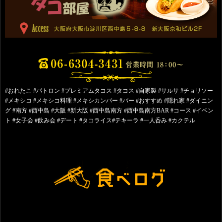
#おれたこ #パトロン #プレミアムタコス #タコス #自家製 #サルサ #チョリソー
#メキシコ #メキシコ料理 #メキシカンバー #バー #おすすめ #隠れ家 #ダイニン
グ #南方 #西中島 #大阪 #新大阪 #西中島南方 #西中島南方BAR #コース #イベン
ト #女子会 #飲み会 #デート #タコライス#テキーラ #一人呑み #カクテル