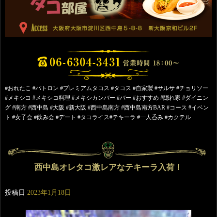
#おれたこ #パトロン #プレミアムタコス #タコス #自家製 #サルサ #チョリソー
#メキシコ #メキシコ料理 #メキシカンバー #バー #おすすめ #隠れ家 #ダイニン
グ #南方 #西中島 #大阪 #新大阪 #西中島南方 #西中島南方BAR #コース #イベン
ト #女子会 #飲み会 #デート #タコライス#テキーラ #一人呑み #カクテル
西中島オレタコ激レアなテキーラ入荷！
投稿日
2023年1月18日