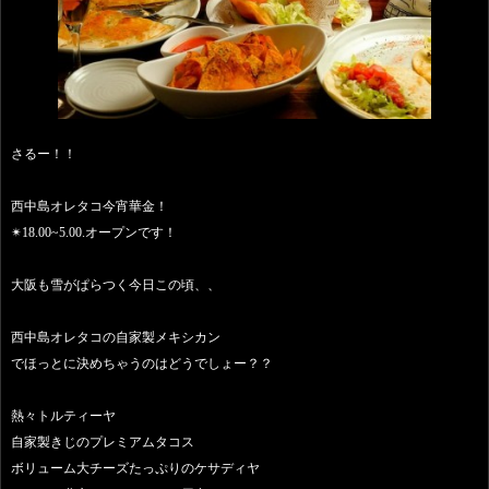
さるー！！
西中島オレタコ今宵華金！
✴︎18.00~5.00.オープンです！
大阪も雪がぱらつく今日この頃、、
西中島オレタコの自家製メキシカン
でほっとに決めちゃうのはどうでしょー？？
熱々トルティーヤ
自家製きじのプレミアムタコス
ボリューム大チーズたっぷりのケサディヤ