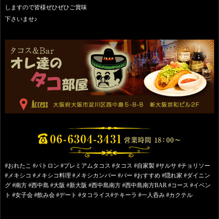
しますので皆様ぜひぜひご賞味
下さいませ♪
#おれたこ #パトロン #プレミアムタコス #タコス #自家製 #サルサ #チョリソー
#メキシコ #メキシコ料理 #メキシカンバー #バー #おすすめ #隠れ家 #ダイニン
グ #南方 #西中島 #大阪 #新大阪 #西中島南方 #西中島南方BAR #コース #イベン
ト #女子会 #飲み会 #デート #タコライス#テキーラ #一人呑み #カクテル