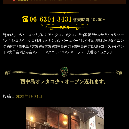
#おれたこ #パトロン #プレミアムタコス #タコス #自家製 #サルサ #チョリソー
#メキシコ #メキシコ料理 #メキシカンバー #バー #おすすめ #隠れ家 #ダイニン
グ #南方 #西中島 #大阪 #新大阪 #西中島南方 #西中島南方BAR #コース #イベン
ト #女子会 #飲み会 #デート #タコライス#テキーラ #一人呑み #カクテル
西中島オレタコ少々オープン遅れます。
投稿日
2023年1月24日