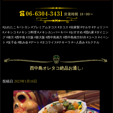
#おれたこ #パトロン #プレミアムタコス #タコス #自家製 #サルサ #チョリソー
#メキシコ #メキシコ料理 #メキシカンバー #バー #おすすめ #隠れ家 #ダイニン
グ #南方 #西中島 #大阪 #新大阪 #西中島南方 #西中島南方BAR #コース #イベン
ト #女子会 #飲み会 #デート #タコライス#テキーラ #一人呑み #カクテル
西中島オレタコ絶品お通し♪
投稿日
2023年1月16日