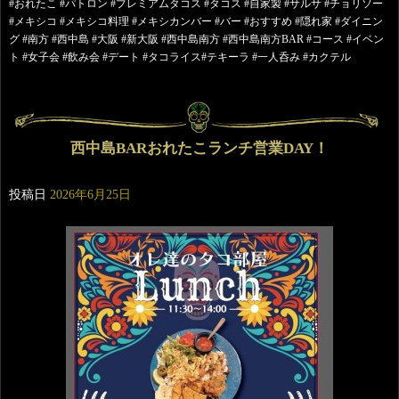
#おれたこ #パトロン #プレミアムタコス #タコス #自家製 #サルサ #チョリソー
#メキシコ #メキシコ料理 #メキシカンバー #バー #おすすめ #隠れ家 #ダイニン
グ #南方 #西中島 #大阪 #新大阪 #西中島南方 #西中島南方BAR #コース #イベン
ト #女子会 #飲み会 #デート #タコライス#テキーラ #一人呑み #カクテル
西中島BARおれたこランチ営業DAY！
投稿日
2026年6月25日