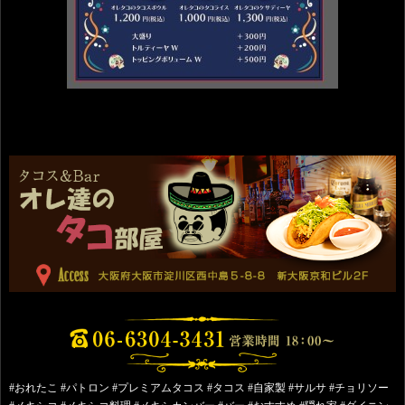
#おれたこ #パトロン #プレミアムタコス #タコス #自家製 #サルサ #チョリソー