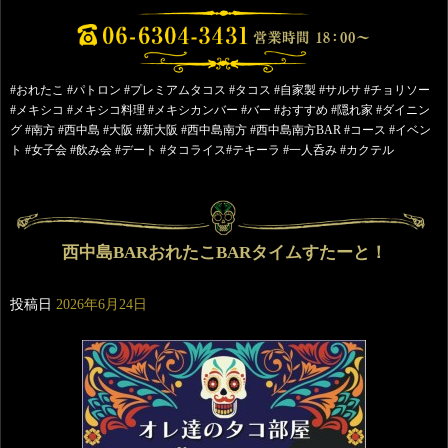
#おれたこ #パトロン #プレミアムタコス #タコス #自家製 #サルサ #チョリソー
#メキシコ #メキシコ料理 #メキシカンバー #バー #おすすめ #隠れ家 #ダイニン
グ #南方 #西中島 #大阪 #新大阪 #西中島南方 #西中島南方BAR #コース #イベン
ト #女子会 #飲み会 #デート #タコライス#テキーラ #一人呑み #カクテル
西中島BARおれたこBARタイムすたーと！
投稿日
2026年6月24日