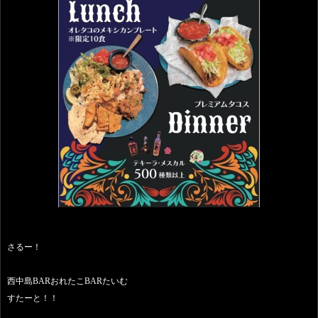
さるー！
西中島BARおれたこBARたいむ
すたーと！！