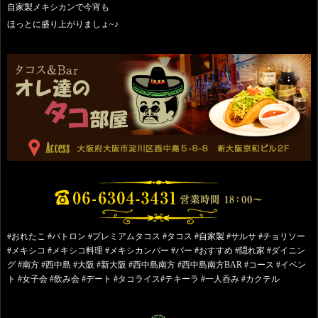
自家製メキシカンで今宵も
ほっとに盛り上がりましょ~♪
#おれたこ #パトロン #プレミアムタコス #タコス #自家製 #サルサ #チョリソー
#メキシコ #メキシコ料理 #メキシカンバー #バー #おすすめ #隠れ家 #ダイニン
グ #南方 #西中島 #大阪 #新大阪 #西中島南方 #西中島南方BAR #コース #イベン
ト #女子会 #飲み会 #デート #タコライス#テキーラ #一人呑み #カクテル