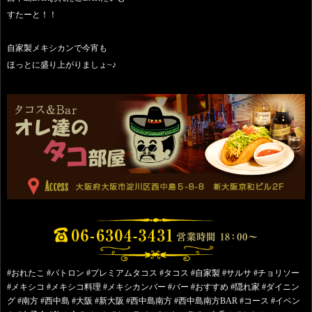
すたーと！！
自家製メキシカンで今宵も
ほっとに盛り上がりましょ~♪
#おれたこ #パトロン #プレミアムタコス #タコス #自家製 #サルサ #チョリソー
#メキシコ #メキシコ料理 #メキシカンバー #バー #おすすめ #隠れ家 #ダイニン
グ #南方 #西中島 #大阪 #新大阪 #西中島南方 #西中島南方BAR #コース #イベン