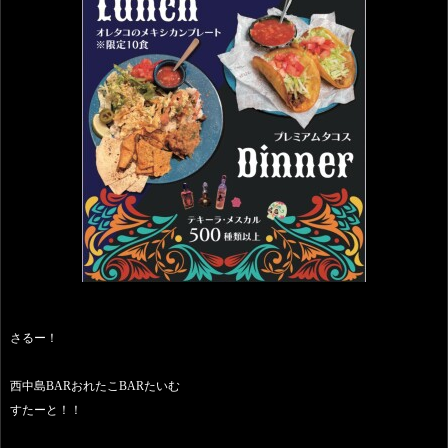
さるー！
西中島BARおれたこBARたいむ
すたーと！！