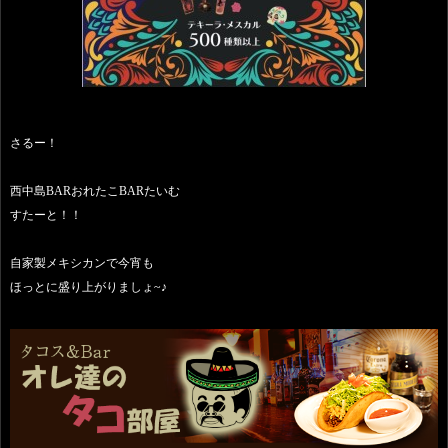
さるー！
西中島BARおれたこBARたいむ
すたーと！！
自家製メキシカンで今宵も
ほっとに盛り上がりましょ~♪