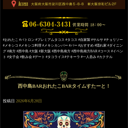
#おれたこ #パトロン #プレミアムタコス #タコス #自家製 #サルサ #チョリソー
#メキシコ #メキシコ料理 #メキシカンバー #バー #おすすめ #隠れ家 #ダイニン
グ #南方 #西中島 #大阪 #新大阪 #西中島南方 #西中島南方BAR #コース #イベン
ト #女子会 #飲み会 #デート #タコライス#テキーラ #一人呑み #カクテル
西中島BARおれたこBARタイムすたーと！
投稿日
2026年6月28日