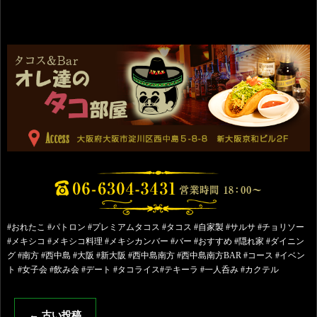
#おれたこ #パトロン #プレミアムタコス #タコス #自家製 #サルサ #チョリソー
#メキシコ #メキシコ料理 #メキシカンバー #バー #おすすめ #隠れ家 #ダイニン
グ #南方 #西中島 #大阪 #新大阪 #西中島南方 #西中島南方BAR #コース #イベン
ト #女子会 #飲み会 #デート #タコライス#テキーラ #一人呑み #カクテル
←
古い投稿