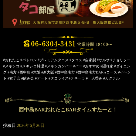
#おれたこ #パトロン #プレミアムタコス #タコス #自家製 #サルサ #チョリソー
#メキシコ #メキシコ料理 #メキシカンバー #バー #おすすめ #隠れ家 #ダイニン
グ #南方 #西中島 #大阪 #新大阪 #西中島南方 #西中島南方BAR #コース #イベン
ト #女子会 #飲み会 #デート #タコライス#テキーラ #一人呑み #カクテル
西中島BARおれたこBARタイムすたーと！
投稿日
2026年6月26日