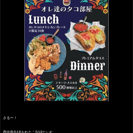
さるー！
西中島BARおれたこBARたいむ