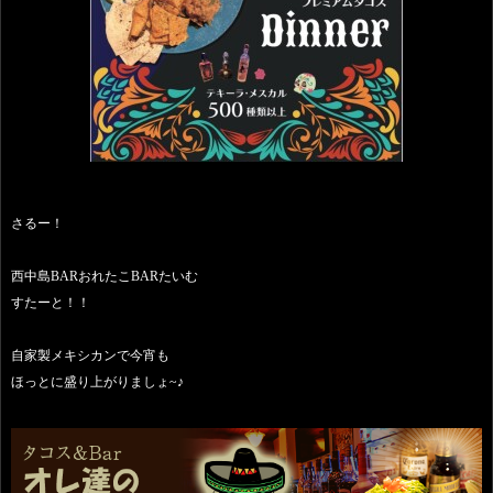
さるー！
西中島BARおれたこBARたいむ
すたーと！！
自家製メキシカンで今宵も
ほっとに盛り上がりましょ~♪