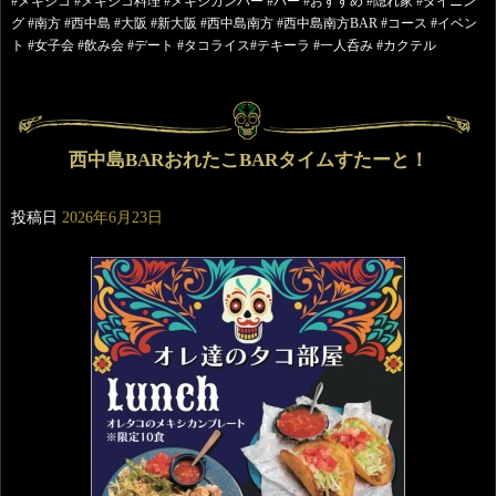
#メキシコ #メキシコ料理 #メキシカンバー #バー #おすすめ #隠れ家 #ダイニン
グ #南方 #西中島 #大阪 #新大阪 #西中島南方 #西中島南方BAR #コース #イベン
ト #女子会 #飲み会 #デート #タコライス#テキーラ #一人呑み #カクテル
西中島BARおれたこBARタイムすたーと！
投稿日
2026年6月23日