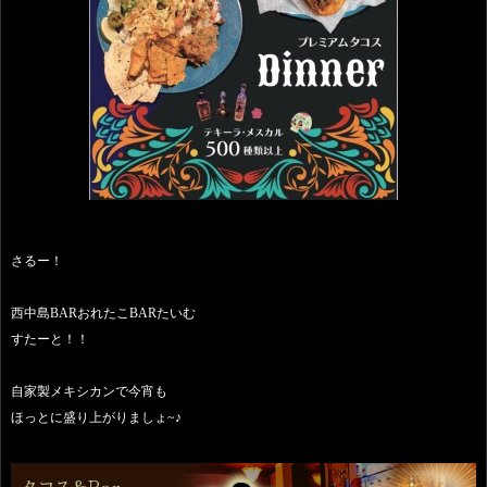
さるー！
西中島BARおれたこBARたいむ
すたーと！！
自家製メキシカンで今宵も
ほっとに盛り上がりましょ~♪