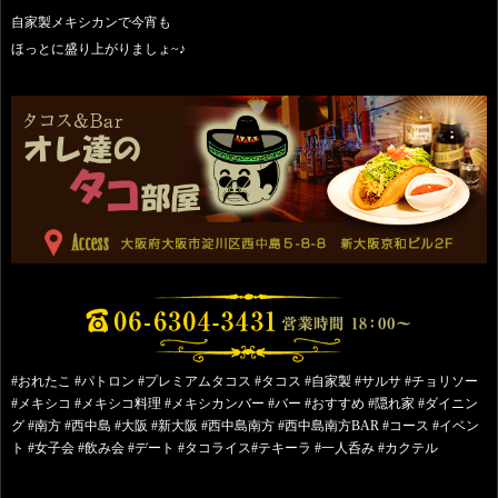
自家製メキシカンで今宵も
ほっとに盛り上がりましょ~♪
#おれたこ #パトロン #プレミアムタコス #タコス #自家製 #サルサ #チョリソー
#メキシコ #メキシコ料理 #メキシカンバー #バー #おすすめ #隠れ家 #ダイニン
グ #南方 #西中島 #大阪 #新大阪 #西中島南方 #西中島南方BAR #コース #イベン
ト #女子会 #飲み会 #デート #タコライス#テキーラ #一人呑み #カクテル