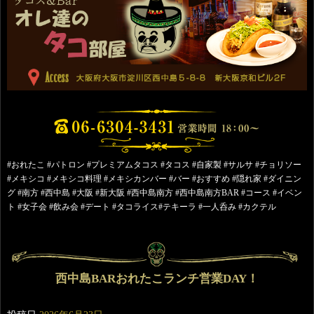
#おれたこ #パトロン #プレミアムタコス #タコス #自家製 #サルサ #チョリソー
#メキシコ #メキシコ料理 #メキシカンバー #バー #おすすめ #隠れ家 #ダイニン
グ #南方 #西中島 #大阪 #新大阪 #西中島南方 #西中島南方BAR #コース #イベン
ト #女子会 #飲み会 #デート #タコライス#テキーラ #一人呑み #カクテル
西中島BARおれたこランチ営業DAY！