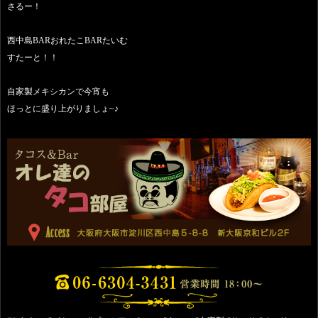
さるー！
西中島BARおれたこBARたいむ
すたーと！！
自家製メキシカンで今宵も
ほっとに盛り上がりましょ~♪