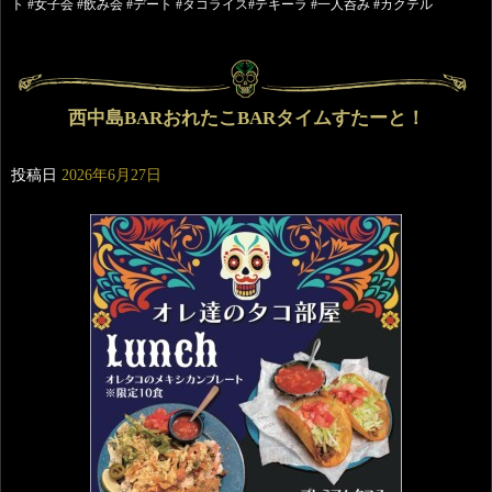
ト #女子会 #飲み会 #デート #タコライス#テキーラ #一人呑み #カクテル
西中島BARおれたこBARタイムすたーと！
投稿日
2026年6月27日