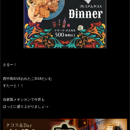
さるー！
西中島BARおれたこBARたいむ
すたーと！！
自家製メキシカンで今宵も
ほっとに盛り上がりましょ~♪