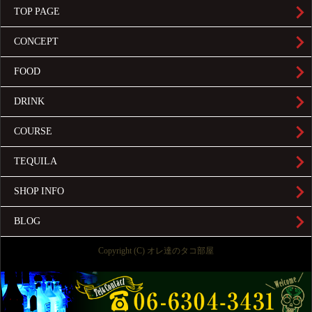
TOP PAGE
CONCEPT
FOOD
DRINK
COURSE
TEQUILA
SHOP INFO
BLOG
Copyright (C) オレ達のタコ部屋