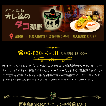
#おれたこ #パトロン #プレミアムタコス #タコス #自家製 #サルサ #チョリソー
#メキシコ #メキシコ料理 #メキシカンバー #バー #おすすめ #隠れ家 #ダイニン
グ #南方 #西中島 #大阪 #新大阪 #西中島南方 #西中島南方BAR #コース #イベン
ト #女子会 #飲み会 #デート #タコライス#テキーラ #一人呑み #カクテル
西中島BARおれたこランチ営業DAY！