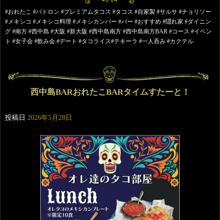
#おれたこ #パトロン #プレミアムタコス #タコス #自家製 #サルサ #チョリソー
#メキシコ #メキシコ料理 #メキシカンバー #バー #おすすめ #隠れ家 #ダイニン
グ #南方 #西中島 #大阪 #新大阪 #西中島南方 #西中島南方BAR #コース #イベン
ト #女子会 #飲み会 #デート #タコライス#テキーラ #一人呑み #カクテル
西中島BARおれたこBARタイムすたーと！
投稿日
2026年5月28日