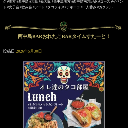
グ #南方 #西中島 #大阪 #新大阪 #西中島南方 #西中島南方BAR #コース #イベン
ト #女子会 #飲み会 #デート #タコライス#テキーラ #一人呑み #カクテル
西中島BARおれたこBARタイムすたーと！
投稿日
2026年5月30日