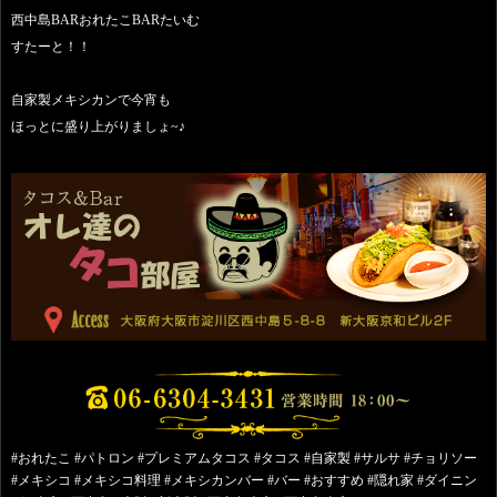
西中島BARおれたこBARたいむ
すたーと！！
自家製メキシカンで今宵も
ほっとに盛り上がりましょ~♪
#おれたこ #パトロン #プレミアムタコス #タコス #自家製 #サルサ #チョリソー
#メキシコ #メキシコ料理 #メキシカンバー #バー #おすすめ #隠れ家 #ダイニン