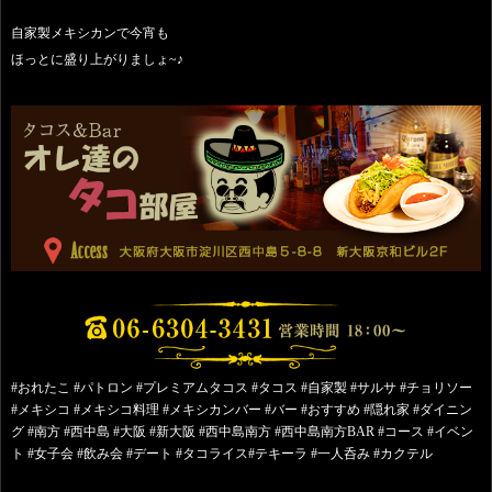
自家製メキシカンで今宵も
ほっとに盛り上がりましょ~♪
#おれたこ #パトロン #プレミアムタコス #タコス #自家製 #サルサ #チョリソー
#メキシコ #メキシコ料理 #メキシカンバー #バー #おすすめ #隠れ家 #ダイニン
グ #南方 #西中島 #大阪 #新大阪 #西中島南方 #西中島南方BAR #コース #イベン
ト #女子会 #飲み会 #デート #タコライス#テキーラ #一人呑み #カクテル