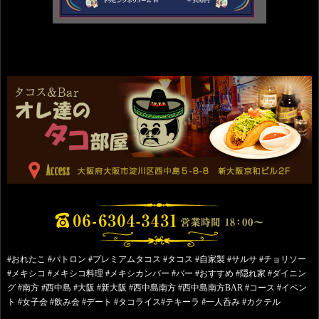
#おれたこ #パトロン #プレミアムタコス #タコス #自家製 #サルサ #チョリソー
#メキシコ #メキシコ料理 #メキシカンバー #バー #おすすめ #隠れ家 #ダイニン
グ #南方 #西中島 #大阪 #新大阪 #西中島南方 #西中島南方BAR #コース #イベン
ト #女子会 #飲み会 #デート #タコライス#テキーラ #一人呑み #カクテル