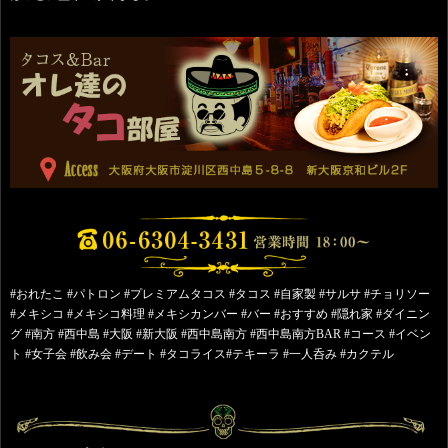
#おれたこ #パトロン #プレミアムタコス #タコス #自家製 #サルサ #チョリソー
#メキシコ #メキシコ料理 #メキシカンバー #バー #おすすめ #隠れ家 #ダイニン
グ #南方 #西中島 #大阪 #新大阪 #西中島南方 #西中島南方BAR #コース #イベン
ト #女子会 #飲み会 #デート #タコライス#テキーラ #一人呑み #カクテル