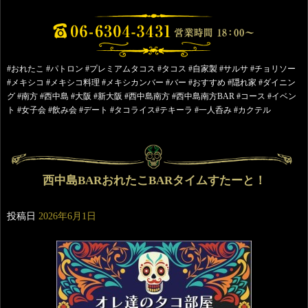
#おれたこ #パトロン #プレミアムタコス #タコス #自家製 #サルサ #チョリソー
#メキシコ #メキシコ料理 #メキシカンバー #バー #おすすめ #隠れ家 #ダイニン
グ #南方 #西中島 #大阪 #新大阪 #西中島南方 #西中島南方BAR #コース #イベン
ト #女子会 #飲み会 #デート #タコライス#テキーラ #一人呑み #カクテル
西中島BARおれたこBARタイムすたーと！
投稿日
2026年6月1日