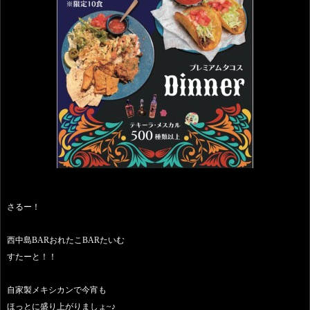
さるー！
西中島BARおれたこBARたいむ
すたーと！！
自家製メキシカンで今宵も
ほっとに盛り上がりましょ~♪