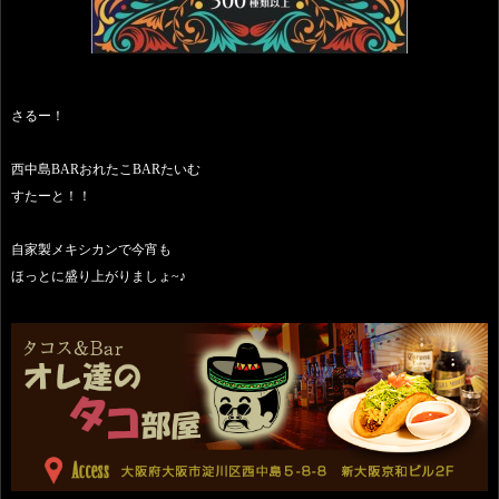
さるー！
西中島BARおれたこBARたいむ
すたーと！！
自家製メキシカンで今宵も
ほっとに盛り上がりましょ~♪