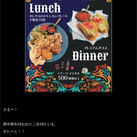
さるー！
西中島BARおれたこBARたいむ
すたーと！！