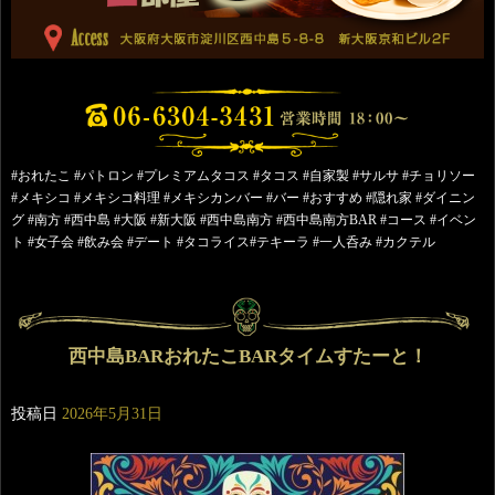
#おれたこ #パトロン #プレミアムタコス #タコス #自家製 #サルサ #チョリソー
#メキシコ #メキシコ料理 #メキシカンバー #バー #おすすめ #隠れ家 #ダイニン
グ #南方 #西中島 #大阪 #新大阪 #西中島南方 #西中島南方BAR #コース #イベン
ト #女子会 #飲み会 #デート #タコライス#テキーラ #一人呑み #カクテル
西中島BARおれたこBARタイムすたーと！
投稿日
2026年5月31日