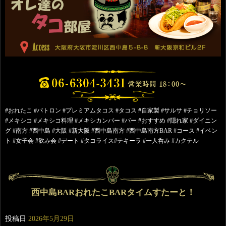
#おれたこ #パトロン #プレミアムタコス #タコス #自家製 #サルサ #チョリソー
#メキシコ #メキシコ料理 #メキシカンバー #バー #おすすめ #隠れ家 #ダイニン
グ #南方 #西中島 #大阪 #新大阪 #西中島南方 #西中島南方BAR #コース #イベン
ト #女子会 #飲み会 #デート #タコライス#テキーラ #一人呑み #カクテル
西中島BARおれたこBARタイムすたーと！
投稿日
2026年5月29日