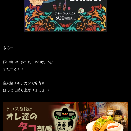
さるー！
西中島BARおれたこBARたいむ
すたーと！！
自家製メキシカンで今宵も
ほっとに盛り上がりましょ~♪