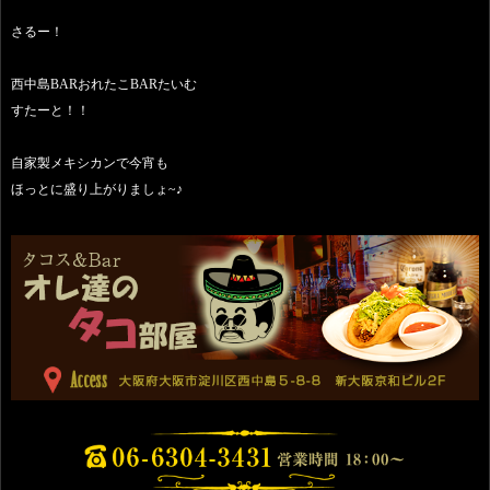
さるー！
西中島BARおれたこBARたいむ
すたーと！！
自家製メキシカンで今宵も
ほっとに盛り上がりましょ~♪