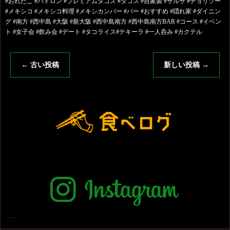
#おれたこ #パトロン #プレミアムタコス #タコス #自家製 #サルサ #チョリソー
#メキシコ #メキシコ料理 #メキシカンバー #バー #おすすめ #隠れ家 #ダイニン
グ #南方 #西中島 #大阪 #新大阪 #西中島南方 #西中島南方BAR #コース #イベン
ト #女子会 #飲み会 #デート #タコライス#テキーラ #一人呑み #カクテル
←
古い投稿
新しい投稿
→