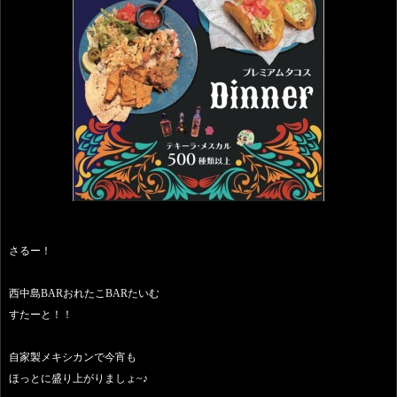
さるー！
西中島BARおれたこBARたいむ
すたーと！！
自家製メキシカンで今宵も
ほっとに盛り上がりましょ~♪