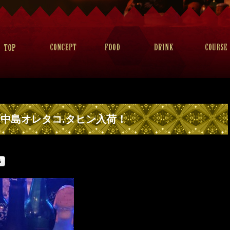
中島オレタコ.タヒン入荷！