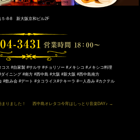
-8-8 新大阪京和ビル2F
タコス #自家製 #サルサ #チョリソー #メキシコ #メキシコ料理
#ダイニング #南方 #西中島 #大阪 #新大阪 #西中島南方
会 #飲み会 #デート #タコライス#テキーラ #一人呑み #カクテル
始まりました！
西中島オレタコ今宵はしっとり音楽DAY♪
→