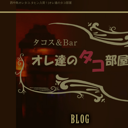
西中島オレタコ.タヒン入荷！|オレ達のタコ部屋