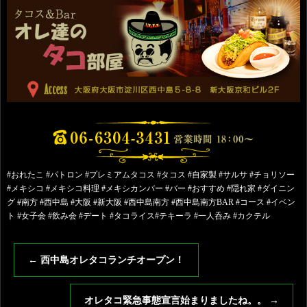
#おれたこ #パトロン #プレミアムタコス #タコス #自家製 #サルサ #チョリソー
#メキシコ #メキシコ料理 #メキシカンバー #バー #おすすめ #隠れ家 #ダイニン
グ #南方 #西中島 #大阪 #新大阪 #西中島南方 #西中島南方BAR #コース #イベン
ト #女子会 #飲み会 #デート #タコライス#テキーラ #一人呑み #カクテル
←
西中島オレタコランチオープン！
オレタコ緊急事態宣言始まりましたね。。
→