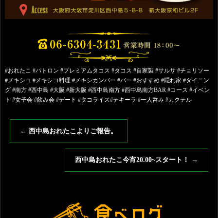
#おれたこ #パトロン #プレミアムタコス #タコス #自家製 #サルサ #チョリソー
#メキシコ #メキシコ料理 #メキシカンバー #バー #おすすめ #隠れ家 #ダイニン
グ #南方 #西中島 #大阪 #新大阪 #西中島南方 #西中島南方BAR #コース #イベン
ト #女子会 #飲み会 #デート #タコライス#テキーラ #一人呑み #カクテル
←
西中島おれたこよりご報告。
西中島おれたこ今宵20.00~スタート！
→