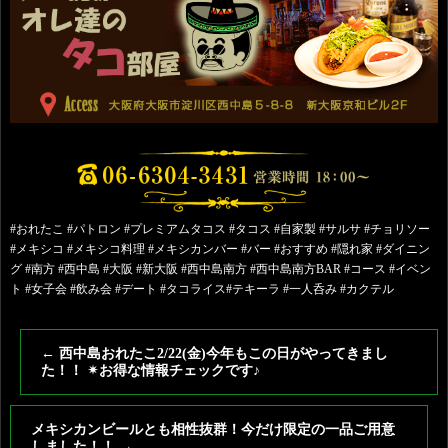
#おれたこ #パトロン #プレミアムタコス #タコス #自家製 #サルサ #チョリソー
#メキシコ #メキシコ料理 #メキシカンバー #バー #おすすめ #隠れ家 #ダイニン
グ #南方 #西中島 #大阪 #新大阪 #西中島南方 #西中島南方BAR #コース #イベン
ト #女子会 #飲み会 #デート #タコライス#テキーラ #一人呑み #カクテル
←
西中島おれたこ2/22(金)今年もこの日がやってきまし
た！！ ✴︎お得な情報チェックです♪
メキシカンビールとも相性抜群！今だけ限定の一品ご用意
しました！！
→