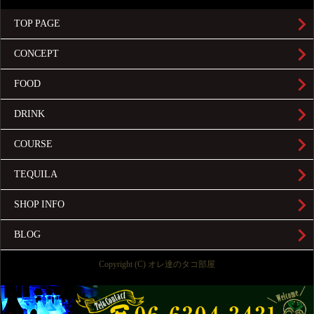
TOP PAGE
CONCEPT
FOOD
DRINK
COURSE
TEQUILA
SHOP INFO
BLOG
Copyright (C) オレ達のタコ部屋