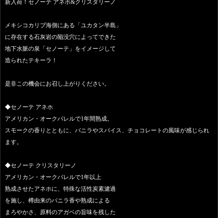
新入荷！セノーテ アネホ&クリスタリーノ
メキシコカリブ海側にある「ユカタン半島」
に存在する石灰岩の陥没穴によってできた
地下水脈の泉「セノーテ」をイメージして
造られたテキーラ！
是非この機会にお召し上がりください。
◆セノーテ アネホ
アメリカン・オークバレルで1年間熟成。
スモークの香りとともに、バニラやスパイス、チョコレートの風味が感じられ
ます。
◆セノーテ クリスタリーノ
アメリカン・オークバレルで1年以上
熟成させたアネホに、特殊な活性炭素濾過
を施し、樽由来のバニラ香や熟成による
まろやかさ、原料のアガベの旨味を残した