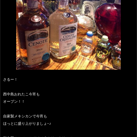
さるー！
西中島おれたこ今宵も
オープン！！
自家製メキシカンで今宵も
ほっとに盛り上がりましょ~♪