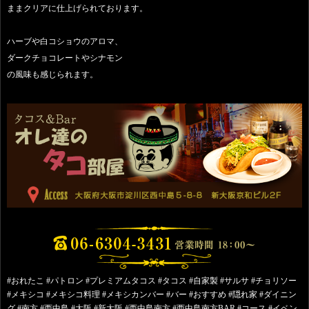
ままクリアに仕上げられております。
ハーブや白コショウのアロマ、
ダークチョコレートやシナモン
の風味も感じられます。
#おれたこ #パトロン #プレミアムタコス #タコス #自家製 #サルサ #チョリソー
#メキシコ #メキシコ料理 #メキシカンバー #バー #おすすめ #隠れ家 #ダイニン
グ #南方 #西中島 #大阪 #新大阪 #西中島南方 #西中島南方BAR #コース #イベン