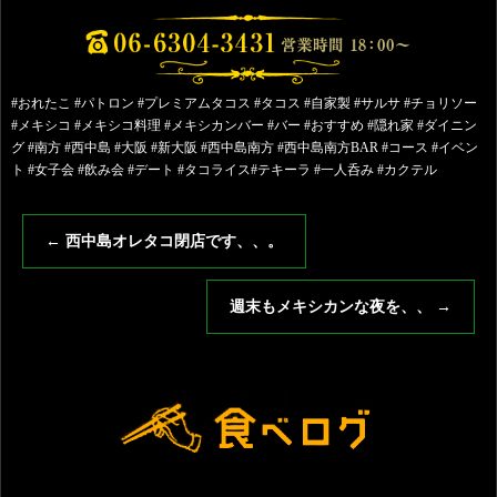
#おれたこ #パトロン #プレミアムタコス #タコス #自家製 #サルサ #チョリソー
#メキシコ #メキシコ料理 #メキシカンバー #バー #おすすめ #隠れ家 #ダイニン
グ #南方 #西中島 #大阪 #新大阪 #西中島南方 #西中島南方BAR #コース #イベン
ト #女子会 #飲み会 #デート #タコライス#テキーラ #一人呑み #カクテル
←
西中島オレタコ閉店です、、。
週末もメキシカンな夜を、、
→