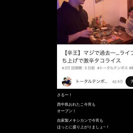
さるー！
西中島おれたこ今宵も
オープン！
自家製メキシカンで今宵も
ほっとに盛り上がりましょ~！