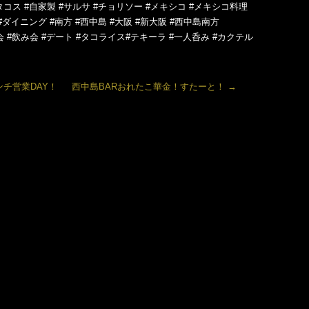
タコス #自家製 #サルサ #チョリソー #メキシコ #メキシコ料理
#ダイニング #南方 #西中島 #大阪 #新大阪 #西中島南方
会 #飲み会 #デート #タコライス#テキーラ #一人呑み #カクテル
チ営業DAY！
西中島BARおれたこ華金！すたーと！
→