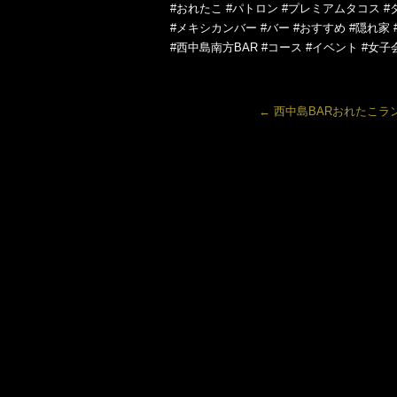
#おれたこ #パトロン #プレミアムタコス #
#メキシカンバー #バー #おすすめ #隠れ家 
#西中島南方BAR #コース #イベント #女子
←
西中島BARおれたこラン