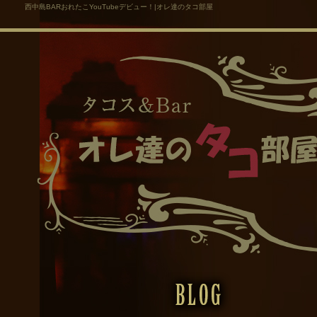
西中島BARおれたこYouTubeデビュー！|オレ達のタコ部屋