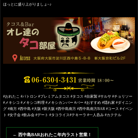
ほっとに盛り上がりましょ~♪
#おれたこ #パトロン #プレミアムタコス #タコス #自家製 #サルサ #チョリソー
#メキシコ #メキシコ料理 #メキシカンバー #バー #おすすめ #隠れ家 #ダイニン
グ #南方 #西中島 #大阪 #新大阪 #西中島南方 #西中島南方BAR #コース #イベン
ト #女子会 #飲み会 #デート #タコライス#テキーラ #一人呑み #カクテル
←
西中島BARおれたこ年内ラスト営業！