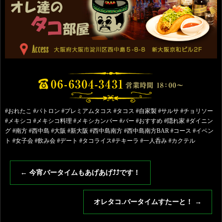
#おれたこ #パトロン #プレミアムタコス #タコス #自家製 #サルサ #チョリソー
#メキシコ #メキシコ料理 #メキシカンバー #バー #おすすめ #隠れ家 #ダイニン
グ #南方 #西中島 #大阪 #新大阪 #西中島南方 #西中島南方BAR #コース #イベン
ト #女子会 #飲み会 #デート #タコライス#テキーラ #一人呑み #カクテル
←
今宵バータイムもあげあげ⤴︎⤴︎です！
オレタコ.バータイムすたーと！
→