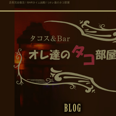
店長完全復活！BARタイム始動！|オレ達のタコ部屋