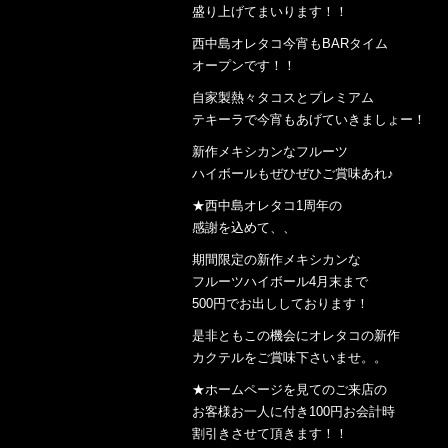
盛り上げてまいります！！
西中島オレタコ今宵もBARタイム
オープンです！！
自家製熱々タコスとプレミアム
テキーラで今宵もあげていきましょー！
新作メキシカンなフルーツ
ハイボールもぜひぜひご賞味あれ♪
★西中島オレタコ1周年の
感謝を込めて、、
期間限定の新作メキシカンな
フルーツハイボール4月末まで
500円でお出ししております！
是非ともこの機会にオレタコの新作
カクテルをご賞味下さいませ。。
★ホームページを見てのご来店の
お客様お一人に付き100円お会計時
割引きさせて頂きます！！