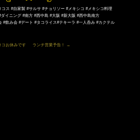
タコス #自家製 #サルサ #チョリソー #メキシコ #メキシコ料理
#ダイニング #南方 #西中島 #大阪 #新大阪 #西中島南方
会 #飲み会 #デート #タコライス#テキーラ #一人呑み #カクテル
タコお休みです
ランチ営業予告！
→