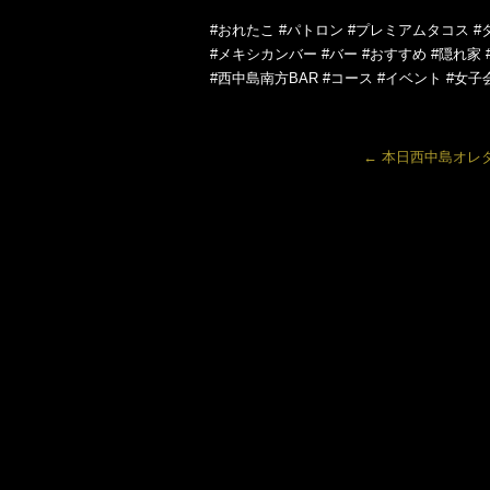
#おれたこ #パトロン #プレミアムタコス #
#メキシカンバー #バー #おすすめ #隠れ家 
#西中島南方BAR #コース #イベント #女子
←
本日西中島オレ