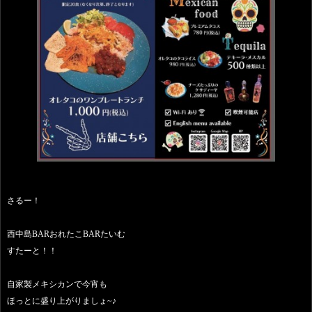
さるー！
西中島BARおれたこBARたいむ
すたーと！！
自家製メキシカンで今宵も
ほっとに盛り上がりましょ~♪