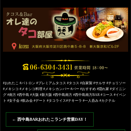
#おれたこ #パトロン #プレミアムタコス #タコス #自家製 #サルサ #チョリソー
#メキシコ #メキシコ料理 #メキシカンバー #バー #おすすめ #隠れ家 #ダイニン
グ #南方 #西中島 #大阪 #新大阪 #西中島南方 #西中島南方BAR #コース #イベン
ト #女子会 #飲み会 #デート #タコライス#テキーラ #一人呑み #カクテル
←
西中島BARおれたこランチ営業DAY！