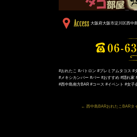
大阪府大阪市淀川区西中島５
#おれたこ #パトロン #プレミアムタコス #
#メキシカンバー #バー #おすすめ #隠れ家 
#西中島南方BAR #コース #イベント #女子
←
西中島BARおれたこBARタ