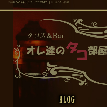
西中島BARおれたこランチ営業DAY！|オレ達のタコ部屋