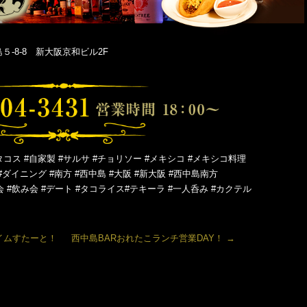
-8-8 新大阪京和ビル2F
タコス #自家製 #サルサ #チョリソー #メキシコ #メキシコ料理
#ダイニング #南方 #西中島 #大阪 #新大阪 #西中島南方
会 #飲み会 #デート #タコライス#テキーラ #一人呑み #カクテル
イムすたーと！
西中島BARおれたこランチ営業DAY！
→