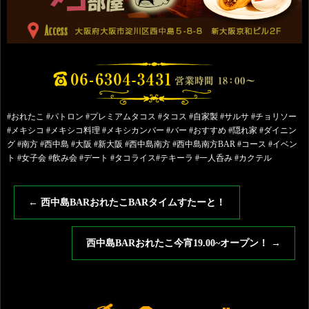
#おれたこ #パトロン #プレミアムタコス #タコス #自家製 #サルサ #チョリソー
#メキシコ #メキシコ料理 #メキシカンバー #バー #おすすめ #隠れ家 #ダイニン
グ #南方 #西中島 #大阪 #新大阪 #西中島南方 #西中島南方BAR #コース #イベン
ト #女子会 #飲み会 #デート #タコライス#テキーラ #一人呑み #カクテル
←
西中島BARおれたこBARタイムすたーと！
西中島BARおれたこ今宵19.00~オープン！
→