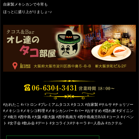
自家製メキシカンで今宵も
ほっとに盛り上がりましょ~♪
#おれたこ #パトロン #プレミアムタコス #タコス #自家製 #サルサ #チョリソー
#メキシコ #メキシコ料理 #メキシカンバー #バー #おすすめ #隠れ家 #ダイニン
グ #南方 #西中島 #大阪 #新大阪 #西中島南方 #西中島南方BAR #コース #イベン
ト #女子会 #飲み会 #デート #タコライス#テキーラ #一人呑み #カクテル