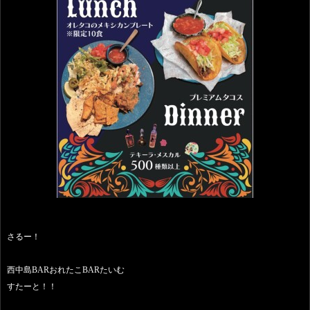
さるー！
西中島BARおれたこBARたいむ
すたーと！！