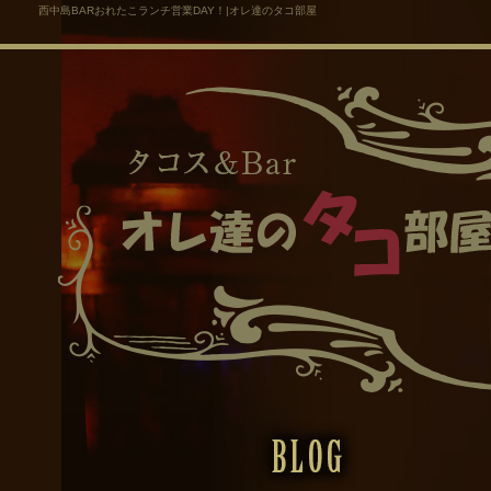
西中島BARおれたこランチ営業DAY！|オレ達のタコ部屋