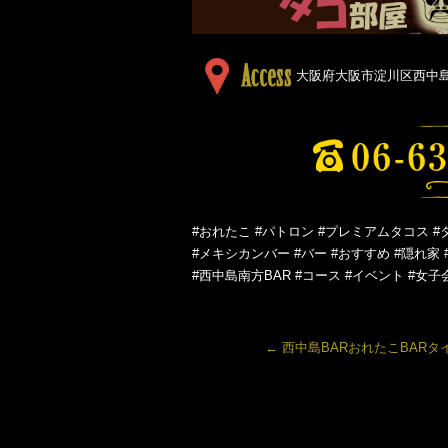
大阪府大阪市淀川区西中島５
#おれたこ #パトロン #プレミアムタコス #
#メキシカンバー #バー #おすすめ #隠れ家 
#西中島南方BAR #コース #イベント #女子
←
西中島BARおれたこBARタ