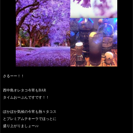
さるーー！！
西中島オレタコ今宵もBAR
タイムおーぷんですです！！
ぽかぽか気候の今宵も熱々タコス
とプレミアムテキーラでほっとに
盛り上がりましょー♪♪