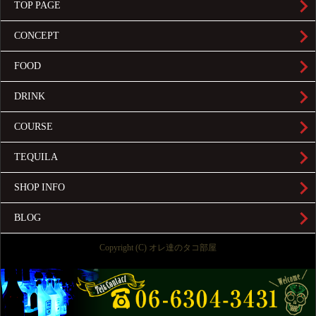
TOP PAGE
CONCEPT
FOOD
DRINK
COURSE
TEQUILA
SHOP INFO
BLOG
Copyright (C) オレ達のタコ部屋