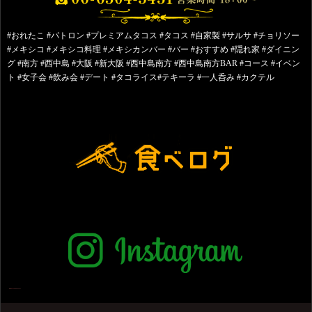
#おれたこ #パトロン #プレミアムタコス #タコス #自家製 #サルサ #チョリソー
#メキシコ #メキシコ料理 #メキシカンバー #バー #おすすめ #隠れ家 #ダイニン
グ #南方 #西中島 #大阪 #新大阪 #西中島南方 #西中島南方BAR #コース #イベン
ト #女子会 #飲み会 #デート #タコライス#テキーラ #一人呑み #カクテル