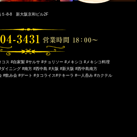
-8-8 新大阪京和ビル2F
タコス #自家製 #サルサ #チョリソー #メキシコ #メキシコ料理
#ダイニング #南方 #西中島 #大阪 #新大阪 #西中島南方
会 #飲み会 #デート #タコライス#テキーラ #一人呑み #カクテル