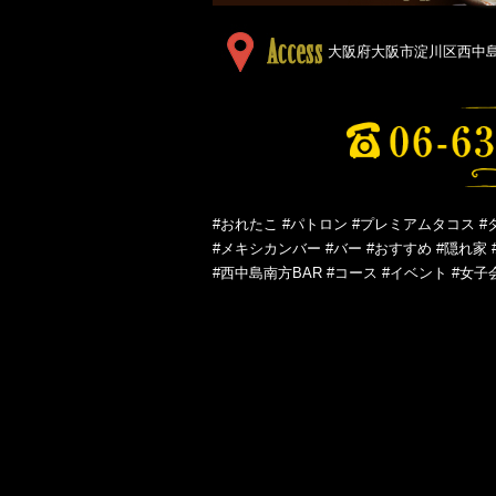
大阪府大阪市淀川区西中島５
#おれたこ #パトロン #プレミアムタコス #
#メキシカンバー #バー #おすすめ #隠れ家 
#西中島南方BAR #コース #イベント #女子