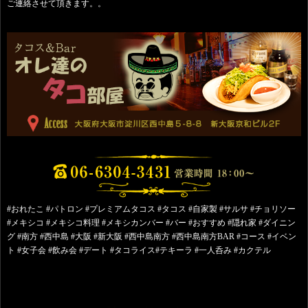
ご連絡させて頂きます。。
#おれたこ #パトロン #プレミアムタコス #タコス #自家製 #サルサ #チョリソー
#メキシコ #メキシコ料理 #メキシカンバー #バー #おすすめ #隠れ家 #ダイニン
グ #南方 #西中島 #大阪 #新大阪 #西中島南方 #西中島南方BAR #コース #イベン
ト #女子会 #飲み会 #デート #タコライス#テキーラ #一人呑み #カクテル