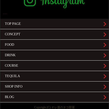
TOP PAGE
CONCEPT
FOOD
DRINK
COURSE
TEQUILA
SHOP INFO
BLOG
Copyright (C) オレ達のタコ部屋