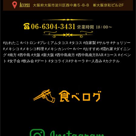
#おれたこ #パトロン #プレミアムタコス #タコス #自家製 #サルサ #チョリソー
#メキシコ #メキシコ料理 #メキシカンバー #バー #おすすめ #隠れ家 #ダイニン
グ #南方 #西中島 #大阪 #新大阪 #西中島南方 #西中島南方BAR #コース #イベン
ト #女子会 #飲み会 #デート #タコライス#テキーラ #一人呑み #カクテル