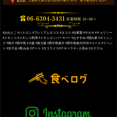
#おれたこ #パトロン #プレミアムタコス #タコス #自家製 #サルサ #チョリソー
#メキシコ #メキシコ料理 #メキシカンバー #バー #おすすめ #隠れ家 #ダイニン
グ #南方 #西中島 #大阪 #新大阪 #西中島南方 #西中島南方BAR #コース #イベン
ト #女子会 #飲み会 #デート #タコライス#テキーラ #一人呑み #カクテル