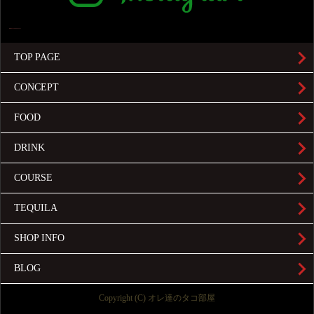
TOP PAGE
CONCEPT
FOOD
DRINK
COURSE
TEQUILA
SHOP INFO
BLOG
Copyright (C) オレ達のタコ部屋