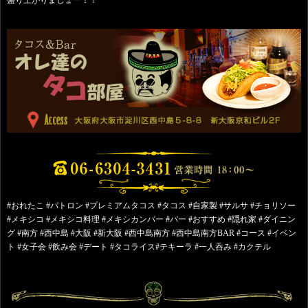
#おれたこ #パトロン #プレミアムタコス #タコス #自家製 #サルサ #チョリソー
#メキシコ #メキシコ料理 #メキシカンバー #バー #おすすめ #隠れ家 #ダイニン
グ #南方 #西中島 #大阪 #新大阪 #西中島南方 #西中島南方BAR #コース #イベン
ト #女子会 #飲み会 #デート #タコライス#テキーラ #一人呑み #カクテル