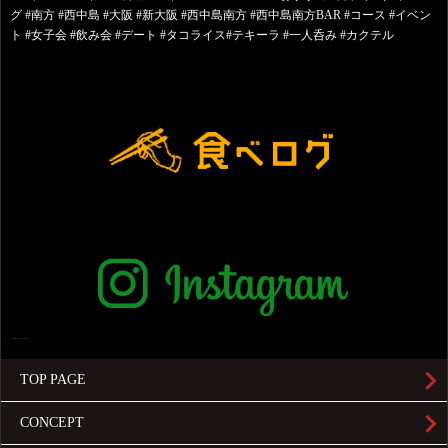
グ #南方 #西中島 #大阪 #新大阪 #西中島南方 #西中島南方BAR #コース #イベン
ト #女子会 #飲み会 #デート #タコライス#テキーラ #一人呑み #カクテル
TOP PAGE
CONCEPT