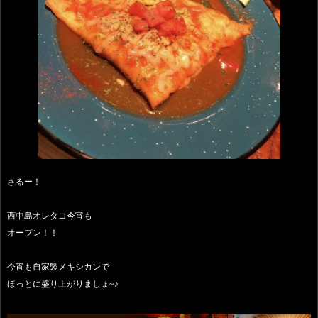
さるー！
西中島オレタコ今宵も
オープン！！
今宵も自家製メキシカンで
ほっとに盛り上がりましょ~♪