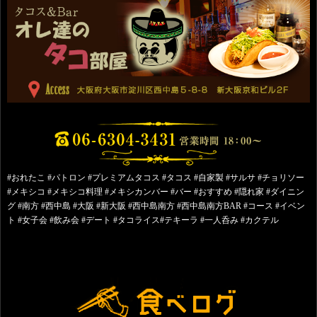
#おれたこ #パトロン #プレミアムタコス #タコス #自家製 #サルサ #チョリソー
#メキシコ #メキシコ料理 #メキシカンバー #バー #おすすめ #隠れ家 #ダイニン
グ #南方 #西中島 #大阪 #新大阪 #西中島南方 #西中島南方BAR #コース #イベン
ト #女子会 #飲み会 #デート #タコライス#テキーラ #一人呑み #カクテル