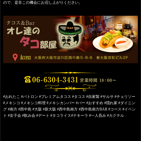
ので、是非この機会にお召し上がりください。
#おれたこ #パトロン #プレミアムタコス #タコス #自家製 #サルサ #チョリソー
#メキシコ #メキシコ料理 #メキシカンバー #バー #おすすめ #隠れ家 #ダイニン
グ #南方 #西中島 #大阪 #新大阪 #西中島南方 #西中島南方BAR #コース #イベン
ト #女子会 #飲み会 #デート #タコライス#テキーラ #一人呑み #カクテル