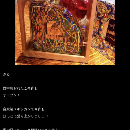
さるー！
西中島おれたこ今宵も
オープン！！
自家製メキシカンで今宵も
ほっとに盛り上がりましょ~♪
雨の日にちょっと贅沢なテキーラを、、