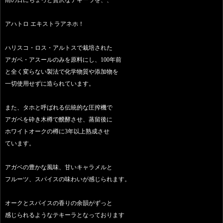
アハトロ エキストラアネホ！
ハリスコ・ロス・アルトスで栽培された
アガベ・アスールのみを原料にし、100年前
と全く変らない製法で化学物質や添加物を
一切使用せずに造られています。
また、タホと呼ばれる伝統的な圧搾機で
アガベを砕き木樽で醗酵させ、蒸留後に
ホワイトオークの樽に3年以上熟成させ
ています。
アガベの豊かな風味、甘いキャラメルと
フルーツ、スパイスの味わいが感じられます。
オークとスパイスの香りの余韻がずっと
感じられるようなテキーラとなっております