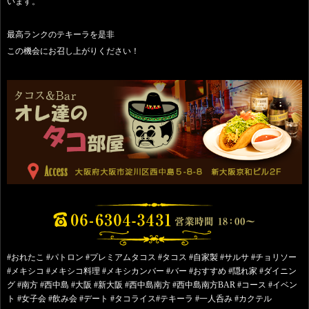
います。
最高ランクのテキーラを是非
この機会にお召し上がりください！
#おれたこ #パトロン #プレミアムタコス #タコス #自家製 #サルサ #チョリソー
#メキシコ #メキシコ料理 #メキシカンバー #バー #おすすめ #隠れ家 #ダイニン
グ #南方 #西中島 #大阪 #新大阪 #西中島南方 #西中島南方BAR #コース #イベン
ト #女子会 #飲み会 #デート #タコライス#テキーラ #一人呑み #カクテル