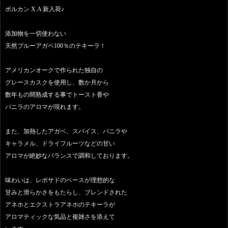
ボルカン X.A 新入荷♪
添加物を一切使わない
天然ブルーアガベ100％のテキーラ！
アメリカンオークで作られた独自の
グレースカスクを使用し、数か月から
数年もの間熟成する事でトースト香や
バニラのアロマが現れます。
また、加熱したアガベ、スパイス、バニラや
キャラメル、ドライフルーツなどの甘い
アロマが絶妙なバランスで調和しております。
味わいは、レポサドのベースが理想的な
甘みと滑らかさをもたらし、ブレンドされた
アネホとエクストラアネホのテキーラが
アロマティックな気品と複雑さを添えて