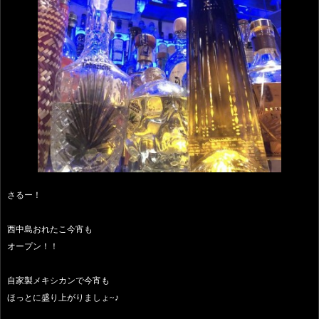
さるー！
西中島おれたこ今宵も
オープン！！
自家製メキシカンで今宵も
ほっとに盛り上がりましょ~♪