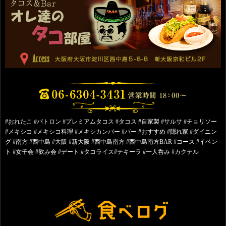
#おれたこ #パトロン #プレミアムタコス #タコス #自家製 #サルサ #チョリソー
#メキシコ #メキシコ料理 #メキシカンバー #バー #おすすめ #隠れ家 #ダイニン
グ #南方 #西中島 #大阪 #新大阪 #西中島南方 #西中島南方BAR #コース #イベン
ト #女子会 #飲み会 #デート #タコライス#テキーラ #一人呑み #カクテル