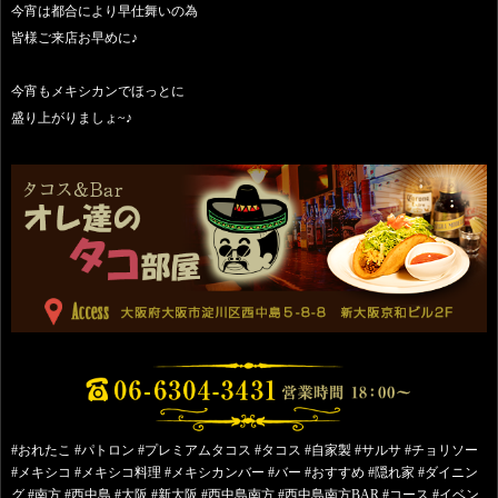
今宵は都合により早仕舞いの為
皆様ご来店お早めに♪
今宵もメキシカンでほっとに
盛り上がりましょ~♪
#おれたこ #パトロン #プレミアムタコス #タコス #自家製 #サルサ #チョリソー
#メキシコ #メキシコ料理 #メキシカンバー #バー #おすすめ #隠れ家 #ダイニン
グ #南方 #西中島 #大阪 #新大阪 #西中島南方 #西中島南方BAR #コース #イベン