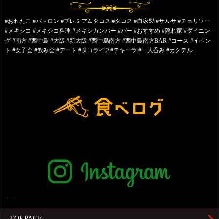
#おれたこ #パトロン #プレミアムタコス #タコス #自家製 #サルサ #チョリソー
#メキシコ #メキシコ料理 #メキシカンバー #バー #おすすめ #隠れ家 #ダイニン
グ #南方 #西中島 #大阪 #新大阪 #西中島南方 #西中島南方BAR #コース #イベン
ト #女子会 #飲み会 #デート #タコライス#テキーラ #一人呑み #カクテル
TOP PAGE