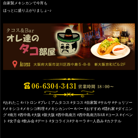
自家製メキシカンで今宵も
ほっとに盛り上がりましょ~♪
#おれたこ #パトロン #プレミアムタコス #タコス #自家製 #サルサ #チョリソー
#メキシコ #メキシコ料理 #メキシカンバー #バー #おすすめ #隠れ家 #ダイニン
グ #南方 #西中島 #大阪 #新大阪 #西中島南方 #西中島南方BAR #コース #イベン
ト #女子会 #飲み会 #デート #タコライス#テキーラ #一人呑み #カクテル