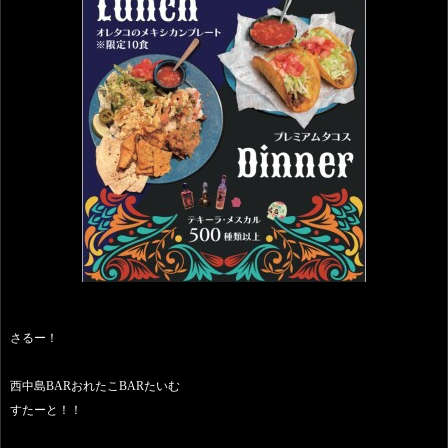
さるー！
西中島BARおれたこBARたいむ
すたーと！！