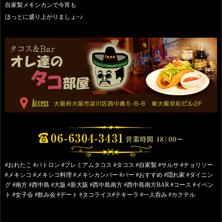
自家製メキシカンで今宵も
ほっとに盛り上がりましょ~♪
#おれたこ #パトロン #プレミアムタコス #タコス #自家製 #サルサ #チョリソー
#メキシコ #メキシコ料理 #メキシカンバー #バー #おすすめ #隠れ家 #ダイニン
グ #南方 #西中島 #大阪 #新大阪 #西中島南方 #西中島南方BAR #コース #イベン
ト #女子会 #飲み会 #デート #タコライス#テキーラ #一人呑み #カクテル