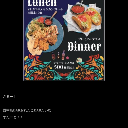
さるー！
西中島BARおれたこBARたいむ
すたーと！！