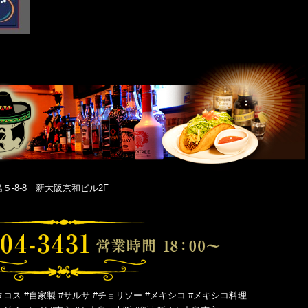
-8-8 新大阪京和ビル2F
タコス #自家製 #サルサ #チョリソー #メキシコ #メキシコ料理