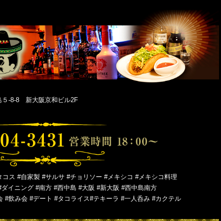
-8-8 新大阪京和ビル2F
タコス #自家製 #サルサ #チョリソー #メキシコ #メキシコ料理
#ダイニング #南方 #西中島 #大阪 #新大阪 #西中島南方
会 #飲み会 #デート #タコライス#テキーラ #一人呑み #カクテル