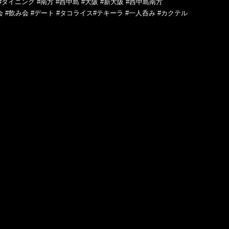
#ダイニング #南方 #西中島 #大阪 #新大阪 #西中島南方
会 #飲み会 #デート #タコライス#テキーラ #一人呑み #カクテル