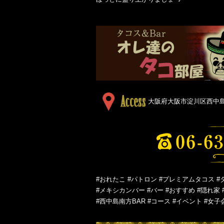
大阪府大阪市淀川区西中島５
#おれたこ #パトロン #プレミアムタコス #
#メキシカンバー #バー #おすすめ #隠れ家 
#西中島南方BAR #コース #イベント #女子