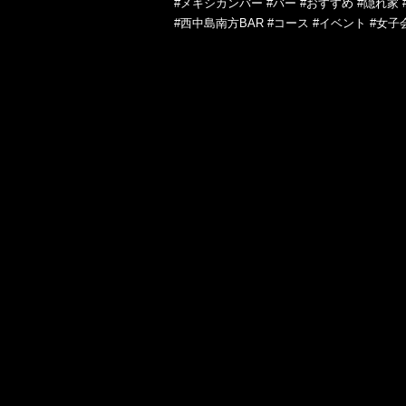
#メキシカンバー #バー #おすすめ #隠れ家 
#西中島南方BAR #コース #イベント #女子