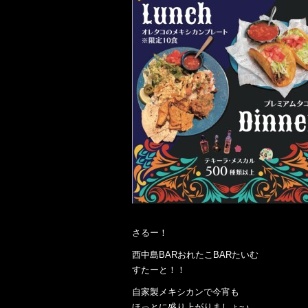
さるー！
西中島BARおれたこBARたいむ
すたーと！！
自家製メキシカンで今宵も
ほっとに盛り上がりましょ~♪