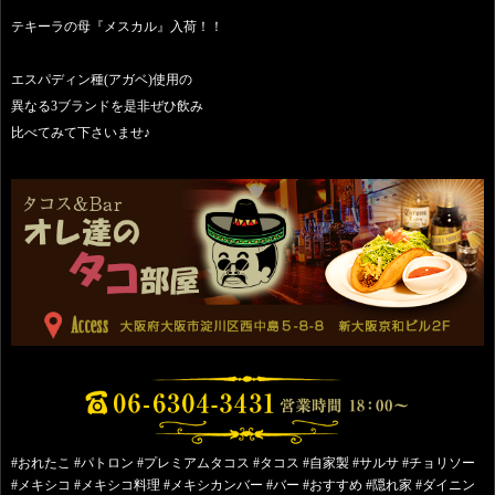
テキーラの母『メスカル』入荷！！
エスパディン種(アガベ)使用の
異なる3ブランドを是非ぜひ飲み
比べてみて下さいませ♪
#おれたこ #パトロン #プレミアムタコス #タコス #自家製 #サルサ #チョリソー
#メキシコ #メキシコ料理 #メキシカンバー #バー #おすすめ #隠れ家 #ダイニン