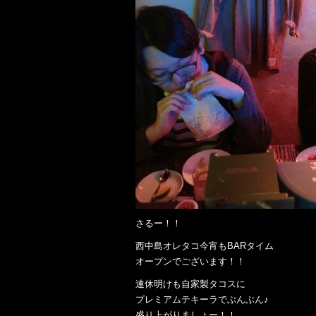
さるー！！
西中島オレタコ今宵もBARタイム
オープンでございます！！
連休明けも自家製タコスに
プレミアムテキーラでぶんぶん♪
盛り上がりましょー！！