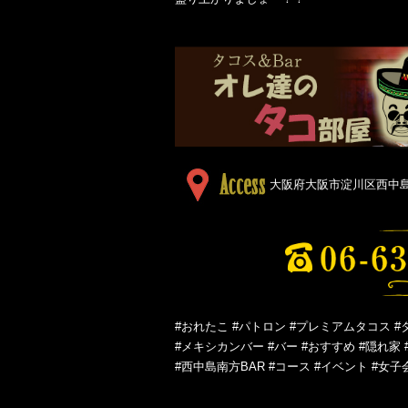
大阪府大阪市淀川区西中島５
#おれたこ #パトロン #プレミアムタコス #
#メキシカンバー #バー #おすすめ #隠れ家 
#西中島南方BAR #コース #イベント #女子