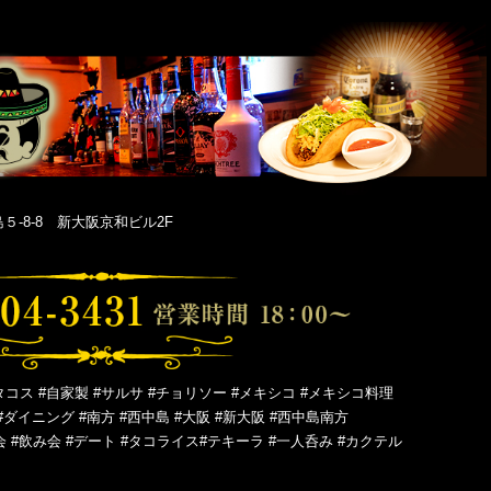
-8-8 新大阪京和ビル2F
タコス #自家製 #サルサ #チョリソー #メキシコ #メキシコ料理
#ダイニング #南方 #西中島 #大阪 #新大阪 #西中島南方
会 #飲み会 #デート #タコライス#テキーラ #一人呑み #カクテル