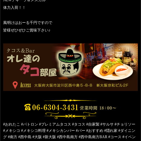
体力入荷！！
風明けはおーる千円ですので
皆様ぜひぜひご賞味下さい♪
#おれたこ #パトロン #プレミアムタコス #タコス #自家製 #サルサ #チョリソー
#メキシコ #メキシコ料理 #メキシカンバー #バー #おすすめ #隠れ家 #ダイニン
グ #南方 #西中島 #大阪 #新大阪 #西中島南方 #西中島南方BAR #コース #イベン