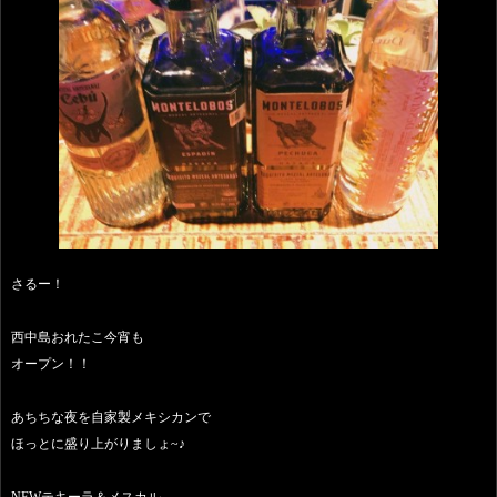
さるー！
西中島おれたこ今宵も
オープン！！
あちちな夜を自家製メキシカンで
ほっとに盛り上がりましょ~♪
NEWテキーラ＆メスカル