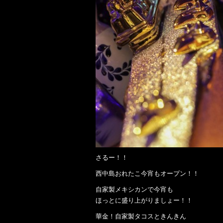
さるー！！
西中島おれたこ今宵もオープン！！
自家製メキシカンで今宵も
ほっとに盛り上がりましょー！！
華金！自家製タコスときんきん