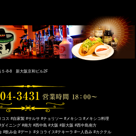
-8-8 新大阪京和ビル2F
タコス #自家製 #サルサ #チョリソー #メキシコ #メキシコ料理
#ダイニング #南方 #西中島 #大阪 #新大阪 #西中島南方
会 #飲み会 #デート #タコライス#テキーラ #一人呑み #カクテル