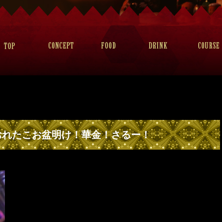
おれたこお盆明け！華金！さるー！