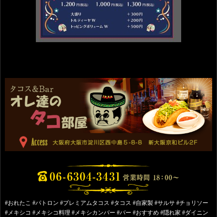
#おれたこ #パトロン #プレミアムタコス #タコス #自家製 #サルサ #チョリソー
#メキシコ #メキシコ料理 #メキシカンバー #バー #おすすめ #隠れ家 #ダイニン