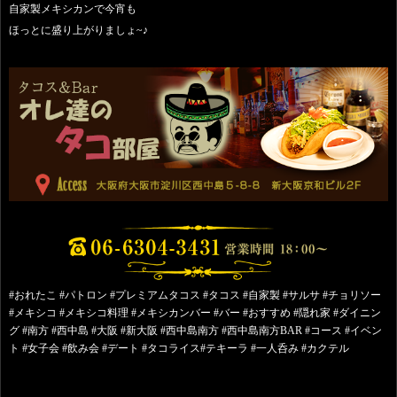
自家製メキシカンで今宵も
ほっとに盛り上がりましょ~♪
#おれたこ #パトロン #プレミアムタコス #タコス #自家製 #サルサ #チョリソー
#メキシコ #メキシコ料理 #メキシカンバー #バー #おすすめ #隠れ家 #ダイニン
グ #南方 #西中島 #大阪 #新大阪 #西中島南方 #西中島南方BAR #コース #イベン
ト #女子会 #飲み会 #デート #タコライス#テキーラ #一人呑み #カクテル