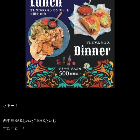
さるー！
西中島BARおれたこBARたいむ
すたーと！！