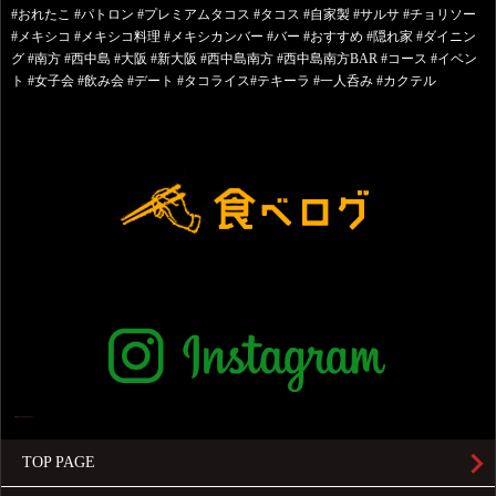
#おれたこ #パトロン #プレミアムタコス #タコス #自家製 #サルサ #チョリソー
#メキシコ #メキシコ料理 #メキシカンバー #バー #おすすめ #隠れ家 #ダイニン
グ #南方 #西中島 #大阪 #新大阪 #西中島南方 #西中島南方BAR #コース #イベン
ト #女子会 #飲み会 #デート #タコライス#テキーラ #一人呑み #カクテル
TOP PAGE