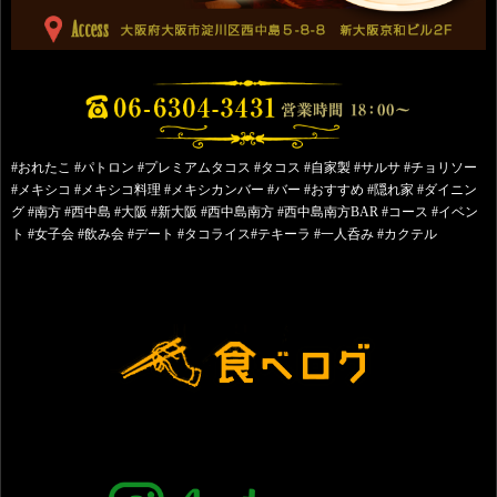
#おれたこ #パトロン #プレミアムタコス #タコス #自家製 #サルサ #チョリソー
#メキシコ #メキシコ料理 #メキシカンバー #バー #おすすめ #隠れ家 #ダイニン
グ #南方 #西中島 #大阪 #新大阪 #西中島南方 #西中島南方BAR #コース #イベン
ト #女子会 #飲み会 #デート #タコライス#テキーラ #一人呑み #カクテル