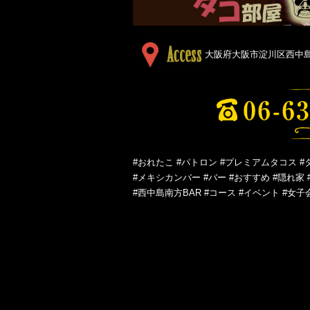
大阪府大阪市淀川区西中島５
#おれたこ #パトロン #プレミアムタコス #
#メキシカンバー #バー #おすすめ #隠れ家 
#西中島南方BAR #コース #イベント #女子