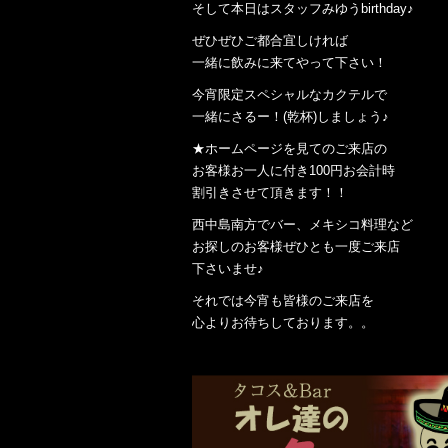
そして本日はスタッフみゆうbirthday♪
ぜひぜひご都合宜しければ
一緒に飲みに来てやって下さい！
今宵限定スペシャルなカクテルで
一緒にさるー！(乾杯)しましょう♪
★ホームページを見てのご来店の
お客様お一人に付き100円お会計時
割引きさせて頂きます！！
西中島南方でバー、メキシコ料理など
お探しのお客様ぜひとも一度ご来店
下さいませ♪
それでは今宵も皆様のご来店を
心よりお待ちしております。。