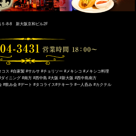
-8-8 新大阪京和ビル2F
タコス #自家製 #サルサ #チョリソー #メキシコ #メキシコ料理
#ダイニング #南方 #西中島 #大阪 #新大阪 #西中島南方
会 #飲み会 #デート #タコライス#テキーラ #一人呑み #カクテル