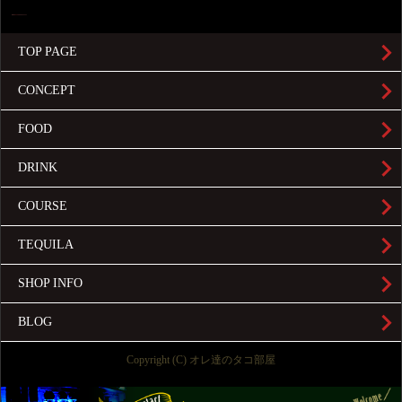
TOP PAGE
CONCEPT
FOOD
DRINK
COURSE
TEQUILA
SHOP INFO
BLOG
Copyright (C) オレ達のタコ部屋