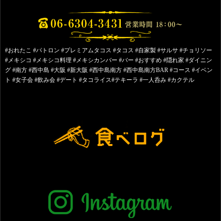
#おれたこ #パトロン #プレミアムタコス #タコス #自家製 #サルサ #チョリソー
#メキシコ #メキシコ料理 #メキシカンバー #バー #おすすめ #隠れ家 #ダイニン
グ #南方 #西中島 #大阪 #新大阪 #西中島南方 #西中島南方BAR #コース #イベン
ト #女子会 #飲み会 #デート #タコライス#テキーラ #一人呑み #カクテル