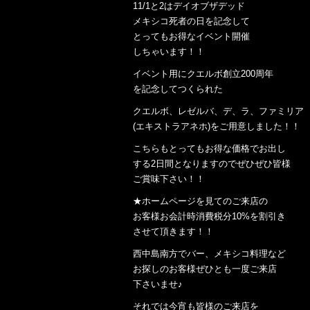
11/1と2はデイオブザデッド
メキシコ死者の日を記念して
とってもお得なイベント開催
しちゃいます！！
イベント用にクエルボ創立200周年
を記念してつくられた
クエルボ、レゼルバ、デ、ラ、ファミリア
(エキストラアネホ)をご用意しました！！
こちらもとってもお得な価格でお出し
する2日間となりますのでぜひぜひ皆様
ご賞味下さい！！
★ホームページを見てのご来店の
お客様お会計時消費税分10%を割引き
させて頂きます！！
西中島南方でバー、メキシコ料理など
お探しのお客様ぜひとも一度ご来店
下さいませ♪
それでは今宵も皆様のご来店を