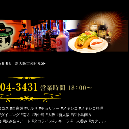
-8-8 新大阪京和ビル2F
タコス #自家製 #サルサ #チョリソー #メキシコ #メキシコ料理
#ダイニング #南方 #西中島 #大阪 #新大阪 #西中島南方
会 #飲み会 #デート #タコライス#テキーラ #一人呑み #カクテル