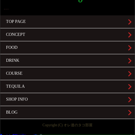
TOP PAGE
CONCEPT
FOOD
DRINK
COURSE
TEQUILA
SHOP INFO
BLOG
Copyright (C) オレ達のタコ部屋