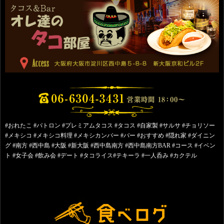
#おれたこ #パトロン #プレミアムタコス #タコス #自家製 #サルサ #チョリソー
#メキシコ #メキシコ料理 #メキシカンバー #バー #おすすめ #隠れ家 #ダイニン
グ #南方 #西中島 #大阪 #新大阪 #西中島南方 #西中島南方BAR #コース #イベン
ト #女子会 #飲み会 #デート #タコライス#テキーラ #一人呑み #カクテル