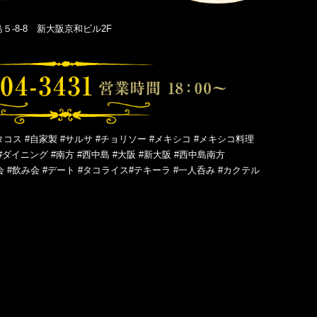
-8-8 新大阪京和ビル2F
タコス #自家製 #サルサ #チョリソー #メキシコ #メキシコ料理
#ダイニング #南方 #西中島 #大阪 #新大阪 #西中島南方
会 #飲み会 #デート #タコライス#テキーラ #一人呑み #カクテル