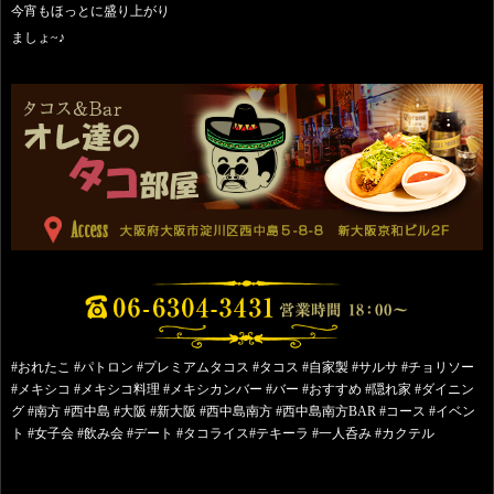
今宵もほっとに盛り上がり
ましょ~♪
#おれたこ #パトロン #プレミアムタコス #タコス #自家製 #サルサ #チョリソー
#メキシコ #メキシコ料理 #メキシカンバー #バー #おすすめ #隠れ家 #ダイニン
グ #南方 #西中島 #大阪 #新大阪 #西中島南方 #西中島南方BAR #コース #イベン
ト #女子会 #飲み会 #デート #タコライス#テキーラ #一人呑み #カクテル